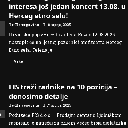
u
interesa još jedan koncert 13.08. u
Hercegovinu
Herceg etno selu!
e-Hercegovina
18 srpnja, 2025
Hrvatska pop zvijezda Jelena Rozga 12.08.2025.
nastupit će na ljetnoj pozornici amfiteatra Herceg
Etno sela. Jelena je...
Read
Više
more
about
Jelena
Rozga
–
FIS traži radnike na 10 pozicija –
zbog
velikog
interesa
donosimo detalje
još
jedan
koncert
e-Hercegovina
17 srpnja, 2025
13.08.
u
Poduzeće FIS d.o.o. – Prodajni centar u Ljubuškom
Herceg
etno
raspisalo je natječaj za prijem većeg broja djelatnika
selu!