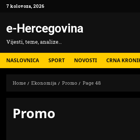
Skip
7 kolovoza, 2026
to
content
e-Hercegovina
Vijesti, teme, analize…
NASLOVNICA
SPORT
NOVOSTI
CRNA KRONI
Home
Ekonomija
Promo
Page 48
Promo