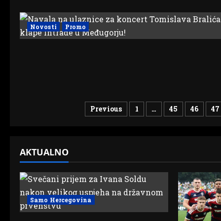
Novosti
Promo
Brojevi
Previous
1
…
45
46
47
stranica
objava
AKTUALNO
Samo Hercegovina