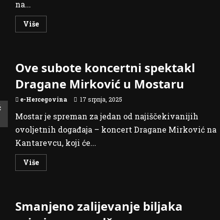
na...
Read
Više
more
about
FIS
traži
radnike
Ove subote koncertni spektakl
na
10
pozicija
Dragane Mirković u Mostaru
–
donosimo
detalje
e-Hercegovina
17 srpnja, 2025
Mostar je spreman za jedan od najiščekivanijih
ovoljetnih događaja – koncert Dragane Mirković na
Kantarevcu, koji će...
Read
Više
more
about
Ove
subote
koncertni
Smanjeno zalijevanje biljaka
spektakl
Dragane
Mirković