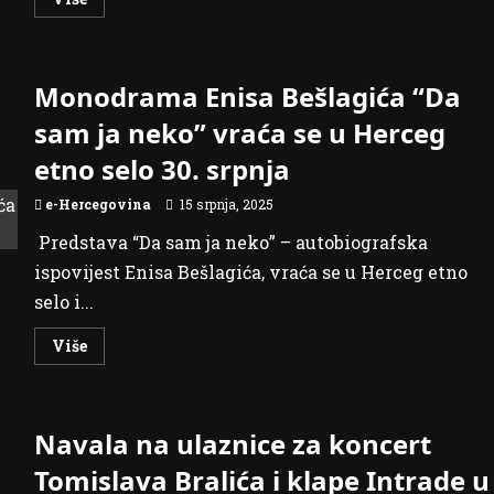
more
about
Izvrsna
Bilo
tradeova
Monodrama Enisa Bešlagića “Da
ponuda
u
srpnju
sam ja neko” vraća se u Herceg
etno selo 30. srpnja
e-Hercegovina
15 srpnja, 2025
Predstava “Da sam ja neko” – autobiografska
ispovijest Enisa Bešlagića, vraća se u Herceg etno
selo i...
Read
Više
more
about
Monodrama
Enisa
Bešlagića
Navala na ulaznice za koncert
“Da
sam
ja
Tomislava Bralića i klape Intrade u
neko”