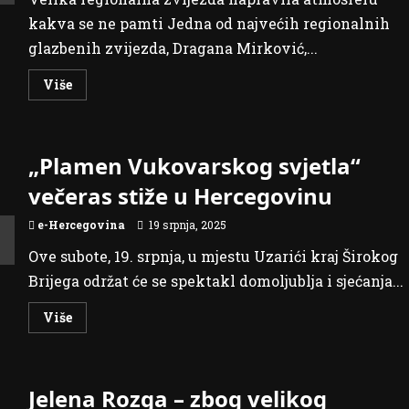
kakva se ne pamti Jedna od najvećih regionalnih
glazbenih zvijezda, Dragana Mirković,...
Read
Više
more
about
FOTO
Trosatnim
spektaklom
„Plamen Vukovarskog svjetla“
Dragana
Mirković
oduševila
večeras stiže u Hercegovinu
i
ganula
Mostar
e-Hercegovina
19 srpnja, 2025
Ove subote, 19. srpnja, u mjestu Uzarići kraj Širokog
Brijega održat će se spektakl domoljublja i sjećanja...
Read
Više
more
about
„Plamen
Vukovarskog
svjetla“
Jelena Rozga – zbog velikog
večeras
stiže