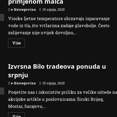
primjenom malča
u
Mostaru
e-Hercegovina
15 srpnja, 2025
Visoke ljetne temperature ubrzavaju isparavanje
vode iz tla, što vrtlarima zadaje glavobolje. Često
zalijevanje nije uvijek dovoljno,...
Read
Više
more
about
Smanjeno
zalijevanje
biljaka
Izvrsna Bilo tradeova ponuda u
primjenom
malča
srpnju
e-Hercegovina
15 srpnja, 2025
Posjetite nas i iskoristite priliku za velike uštede n
akcijske artikle u poslovnicama: Široki Brijeg,
Mostar, Sarajevo,...
Read
Više