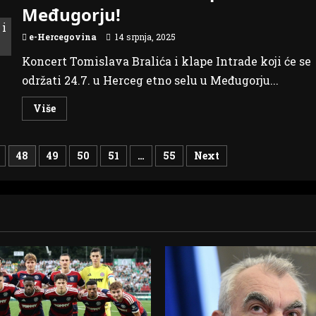
vraća
Međugorju!
se
u
Herceg
e-Hercegovina
14 srpnja, 2025
etno
selo
Koncert Tomislava Bralića i klape Intrade koji će se
30.
srpnja
održati 24.7. u Herceg etno selu u Međugorju...
Read
Više
more
about
Navala
na
48
49
50
51
…
55
Next
ulaznice
za
koncert
Tomislava
Bralića
i
klape
Intrade
u
Međugorju!