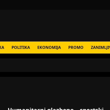
KA
POLITIKA
EKONOMIJA
PROMO
ZANIMLJI
Humanitarni glazbeno – sportski