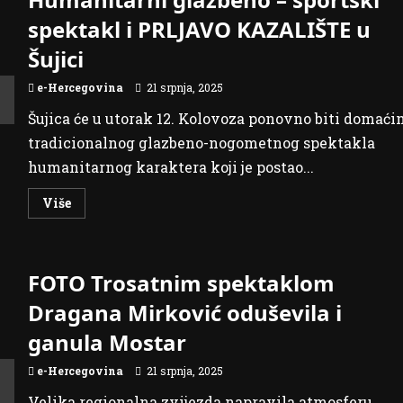
spektakl i PRLJAVO KAZALIŠTE u
Šujici
e-Hercegovina
21 srpnja, 2025
Šujica će u utorak 12. Kolovoza ponovno biti domaći
tradicionalnog glazbeno-nogometnog spektakla
humanitarnog karaktera koji je postao...
Read
Više
more
about
Humanitarni
glazbeno
–
FOTO Trosatnim spektaklom
sportski
spektakl
i
Dragana Mirković oduševila i
PRLJAVO
KAZALIŠTE
ganula Mostar
u
Šujici
e-Hercegovina
21 srpnja, 2025
Velika regionalna zvijezda napravila atmosferu