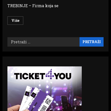
TREBINJE – Firma koja se
Read
Više
more
about
Firma
trebinjskog
odbornika
Pretraži:
dobila
posao
sa
ERS-
om