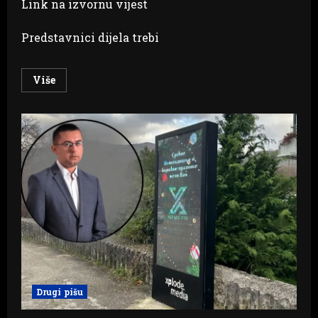
Link na izvornu vijest
Predstavnici dijela trebi
Read
Više
more
about
Nakon
Direktovog
teksta
o
odborniku
Aleksandru
Bodirogi,
krivične
prijave
sa
svih
strana
Drugi pišu