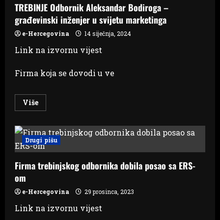
TREBINJE Odbornik Aleksandar Bodiroga –
građevinski inženjer u svijetu marketinga
e-Hercegovina
14 siječnja, 2024
Link na izvornu vijest
Firma koja se dovodi u ve
Read
Više
more
about
TREBINJE
Odbornik
Aleksandar
Drugi pišu
Bodiroga
–
građevinski
Firma trebinjskog odbornika dobila posao sa ERS-
inženjer
u
om
svijetu
marketinga
e-Hercegovina
29 prosinca, 2023
Link na izvornu vijest