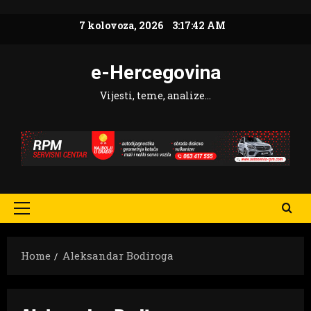
Skip
7 kolovoza, 2026
3:17:42 AM
to
content
e-Hercegovina
Vijesti, teme, analize…
Primary
Menu
Home
Aleksandar Bodiroga