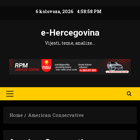
Skip
6 kolovoza, 2026
4:58:59 PM
to
content
e-Hercegovina
Vijesti, teme, analize…
Primary
Menu
Home
American Conservative