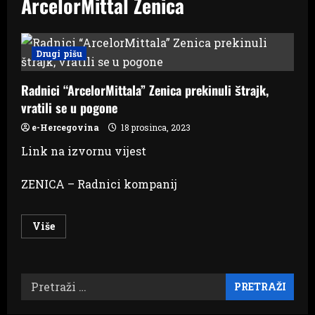
ArcelorMittal Zenica
Drugi pišu
Radnici “ArcelorMittala” Zenica prekinuli štrajk,
vratili se u pogone
e-Hercegovina
18 prosinca, 2023
Link na izvornu vijest
ZENICA – Radnici kompanij
Read
Više
more
about
Radnici
“ArcelorMittala”
Zenica
Pretraži:
prekinuli
štrajk,
vratili
se