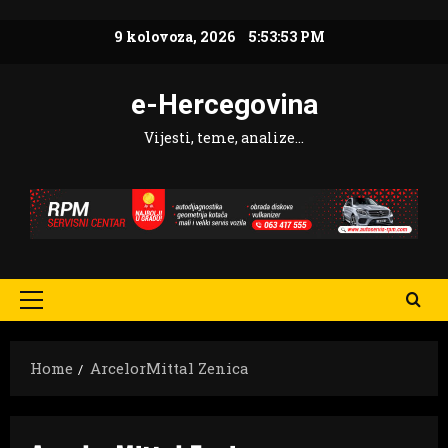
Skip
9 kolovoza, 2026
5:53:54 PM
to
content
e-Hercegovina
Vijesti, teme, analize…
Primary
Menu
Home
ArcelorMittal Zenica