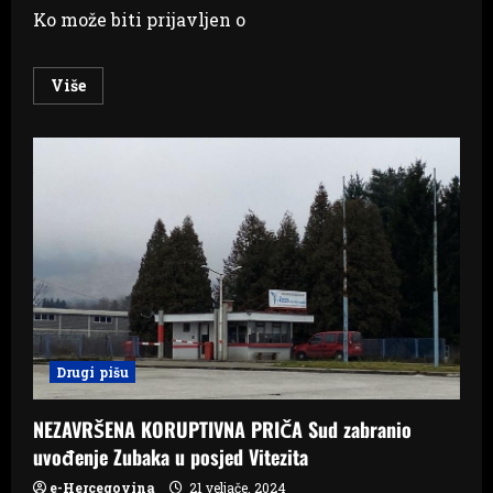
Ko može biti prijavljen o
Read
Više
more
about
Ko
je
sakrio
TNT: U
krugu
Vitezita
inspekcija
pronašla
tonu
eksploziva!
Drugi pišu
NEZAVRŠENA KORUPTIVNA PRIČA Sud zabranio
uvođenje Zubaka u posjed Vitezita
e-Hercegovina
21 veljače, 2024