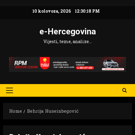
Skip
10 kolovoza, 2026
12:30:19 PM
to
content
e-Hercegovina
Vijesti, teme, analize…
Primary
Menu
Home
Behrija Huseinbegović