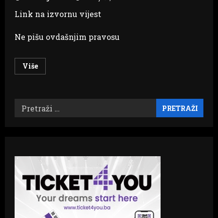
Link na izvornu vijest
Ne pišu ovdašnjim pravosu
Read
Više
more
about
NEZAVRŠENA
KORUPTIVNA
PRIČA
Pretraži:
Sud
zabranio
uvođenje
Zubaka
u
posjed
Vitezita