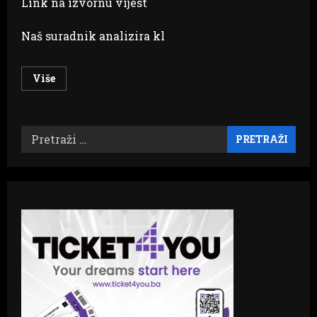
Link na izvornu vijest
Naš suradnik analizira kl
Read
Više
more
about
KRIMINALIZACIJA
KLEVETE
Kako
Pretraži:
zaštititi
novinare,
bez
suvišnog
zašto?