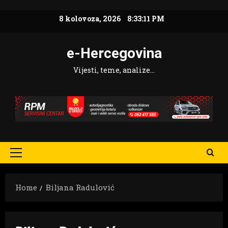
Skip
8 kolovoza, 2026
8:33:11 PM
to
content
e-Hercegovina
Vijesti, teme, analize…
Primary
Menu
Home
Biljana Radulović