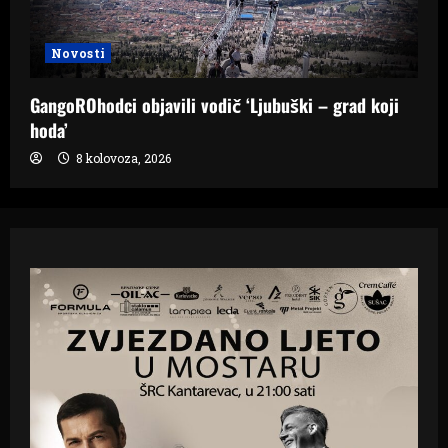
Novosti
GangoROhodci objavili vodič ‘Ljubuški – grad koji
hoda’
8 kolovoza, 2026