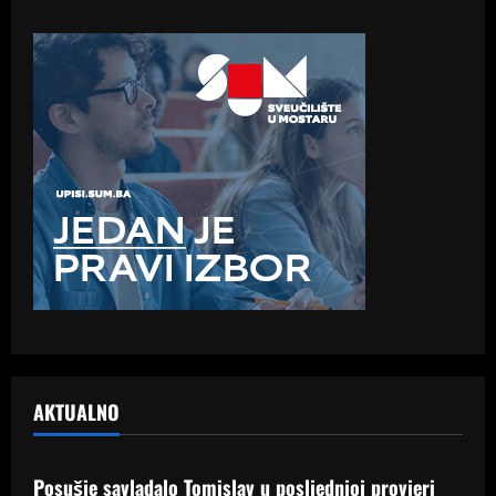
AKTUALNO
Samo Hercegovina
Posušje savladalo Tomislav u posljednjoj provjeri