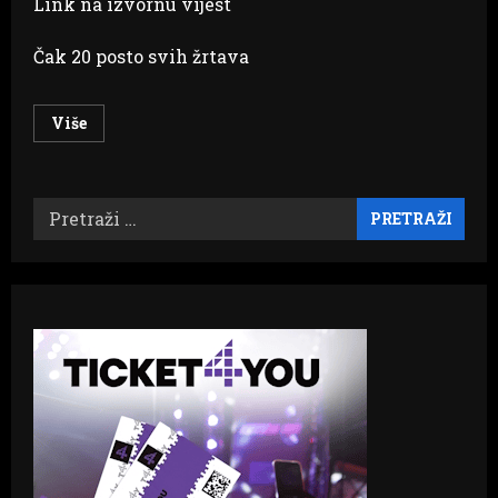
Link na izvornu vijest
Čak 20 posto svih žrtava
Read
Više
more
about
FEMICID:
U
BiH
Pretraži:
u
pet
godina
ubijene
62
žene
–
gotovo
polovina
vatrenim
oružjem!