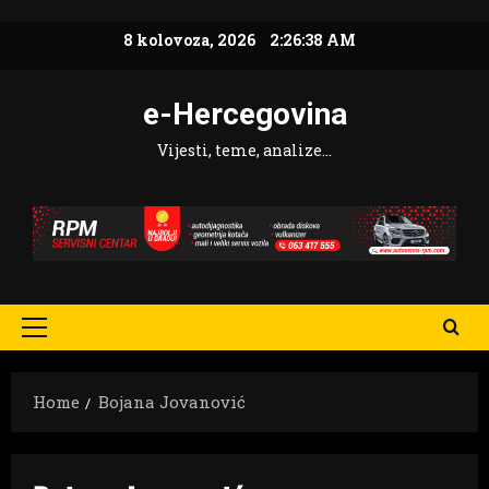
Skip
8 kolovoza, 2026
2:26:39 AM
to
content
e-Hercegovina
Vijesti, teme, analize…
Primary
Menu
Home
Bojana Jovanović