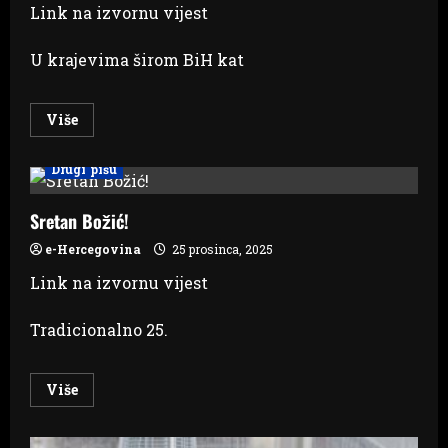
Link na izvornu vijest
U krajevima širom BiH kat
Read
Više
more
about
Božićni
Drugi pišu
običaji
Hrvata
u
BiH
Sretan Božić!
e-Hercegovina
25 prosinca, 2025
Link na izvornu vijest
Tradicionalno 25.
Read
Više
more
about
Sretan
Božić!