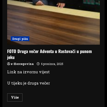
Drugi pišu
FOTO Druga večer Adventa u Rastovači u punom
jeku
e-Hercegovina
6 prosinca, 2025
Link na izvornu vijest
U tijeku je druga večer
Read
Više
more
about