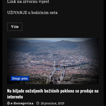
Link na izvornu vijest
UŽIVANJE u božićnim osta
Read
Više
more
about
Evo
koliko
dugo
smijemo
jesti
ostatke
božićne
hrane
Drugi pišu
Na hiljade neželjenih božićnih poklona se prodaje na
internetu
e-Hercegovina
26 prosinca, 2025