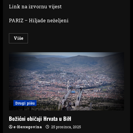
Link na izvornu vijest
PARIZ – Hiljade neželjeni
Read
Više
more
about
Na
hiljade
neželjenih
božićnih
poklona
se
prodaje
na
internetu
Drugi pišu
Božićni običaji Hrvata u BiH
e-Hercegovina
25 prosinca, 2025