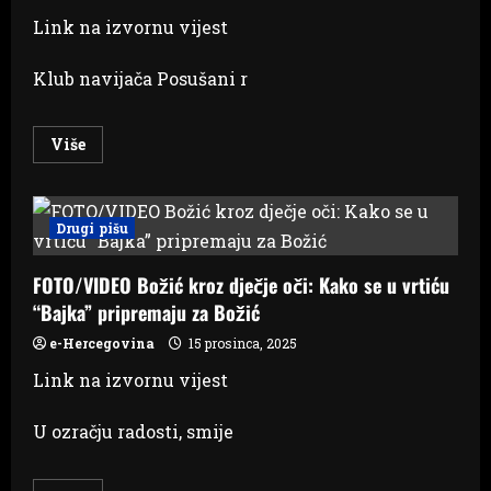
Link na izvornu vijest
Klub navijača Posušani r
Read
Više
more
about
KN
Posušani
skupili
Drugi pišu
2500
KM
u
FOTO/VIDEO Božić kroz dječje oči: Kako se u vrtiću
humanitarnoj
tomboli
“Bajka” pripremaju za Božić
e-Hercegovina
15 prosinca, 2025
Link na izvornu vijest
U ozračju radosti, smije