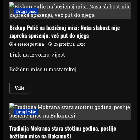
FOTO
Druga
večer
Drugi pišu
Adventa
u
Rastovači
Biskup Palić na božićnoj misi: Naša slabost nije
u
punom
zapreka spasenju, već put do njega
jeku
e-Hercegovina
25 prosinca, 2024
Link na izvornu vijest
Božićnu misu u mostarskoj
Read
Više
more
about
Biskup
Palić
na
Drugi pišu
božićnoj
misi:
Naša
Tradicija Mokrana stara stotinu godina, poslije
slabost
nije
božićne mise na Bakamuši
zapreka