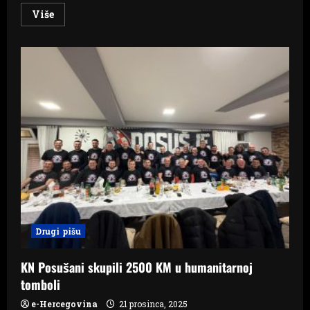
Read
Više
more
about
FOTO
Badnji
dan
u
znaku
druženja:
Bakalar
i
kuhano
vino
na
Trgu
hrvatskih
branitelja
Drugi pišu
KN Posušani skupili 2500 KM u humanitarnoj
tomboli
e-Hercegovina
21 prosinca, 2025