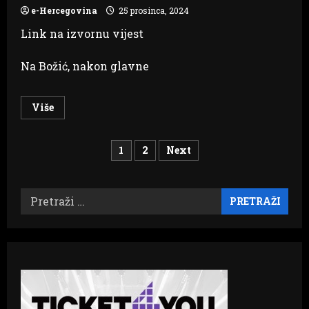
spasenju,
već
e-Hercegovina
25 prosinca, 2024
put
do
Link na izvornu vijest
njega
Na Božić, nakon glavne
Read
Više
more
about
Tradicija
Brojevi
Mokrana
1
2
Next
stara
stotinu
stranica
godina,
poslije
božićne
Pretraži:
objava
mise
na
Bakamuši