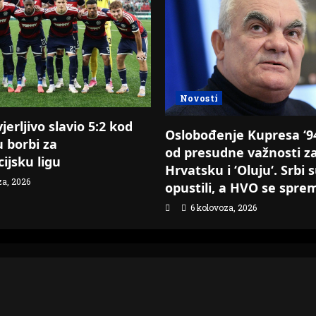
Novosti
erljivo slavio 5:2 kod
Oslobođenje Kupresa ‘94.
u borbi za
od presudne važnosti z
ijsku ligu
Hrvatsku i ‘Oluju‘. Srbi 
za, 2026
opustili, a HVO se spre
6 kolovoza, 2026