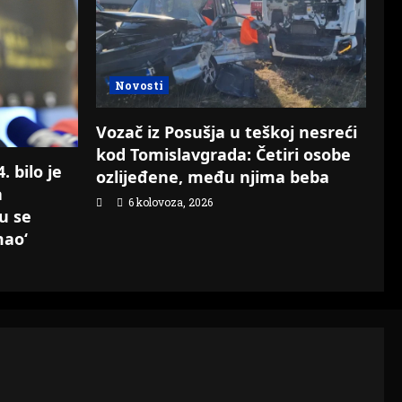
Novosti
Vozač iz Posušja u teškoj nesreći
kod Tomislavgrada: Četiri osobe
 bilo je
ozlijeđene, među njima beba
a
6 kolovoza, 2026
su se
mao‘