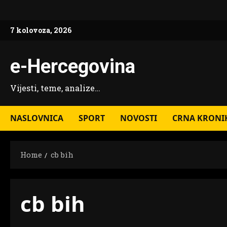
Skip
to
7 kolovoza, 2026
content
e-Hercegovina
Vijesti, teme, analize…
NASLOVNICA
SPORT
NOVOSTI
CRNA KRONI
Home
cb bih
cb bih