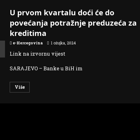
U prvom kvartalu doći će do
povećanja potražnje preduzeća za
kreditima
e-Hercegovina
1 ožujka, 2024
Link na izvornu vijest
SARAJEVO – Banke u BiH im
Read
Više
more
about
U
prvom
kvartalu
doći
će
do
povećanja
potražnje
preduzeća
za