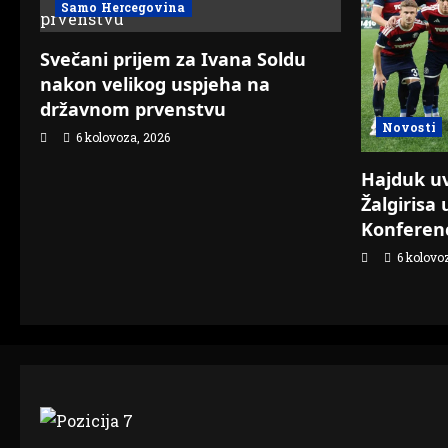
Samo Hercegovina
Svečani prijem za Ivana Soldu
nakon velikog uspjeha na
državnom prvenstvu
Novosti
6 kolovoza, 2026
Hajduk uvj
Žalgirisa 
Konferenc
6 kolovo