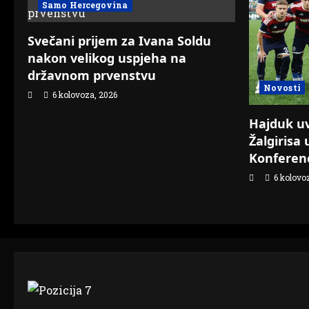
Samo Hercegovina
Svečani prijem za Ivana Soldu
nakon velikog uspjeha na
državnom prvenstvu
Novosti
6 kolovoza, 2026
Hajduk uvj
Žalgirisa 
Konferenc
6 kolovo