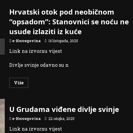
Hrvatski otok pod neobičnom
“opsadom”: Stanovnici se noću ne
usude izlaziti iz kuće
e-Hercegovina
16 listopada, 2025
Link na izvornu vijest
Divlje svinje odavno su n
Read
Više
more
about
Hrvatski
otok
pod
U Grudama viđene divlje svinje
neobičnom
“opsadom”:
Stanovnici
e-Hercegovina
22 ožujka, 2025
se
noću
ne
Link na izvornu vijest
usude