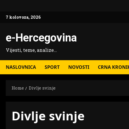
Skip
to
7 kolovoza, 2026
content
e-Hercegovina
Vijesti, teme, analize…
NASLOVNICA
SPORT
NOVOSTI
CRNA KRONI
Home
Divlje svinje
Divlje svinje