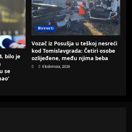
Novosti
Vozač iz Posušja u teškoj nesreći
kod Tomislavgrada: Četiri osobe
 bilo je
ozlijeđene, među njima beba
a
6 kolovoza, 2026
su se
mao‘