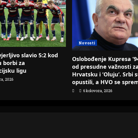
Novosti
erljivo slavio 5:2 kod
Oslobođenje Kupresa ‘94.
u borbi za
od presudne važnosti z
ijsku ligu
Hrvatsku i ‘Oluju‘. Srbi 
za, 2026
opustili, a HVO se spre
6 kolovoza, 2026