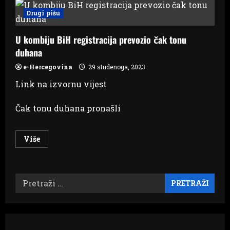
Dvojac
švercao
Drugi pišu
duhan,
slijedi
im
U kombiju BiH registracija prevozio čak tonu
kaznena
prijava
duhana
e-Hercegovina
29 studenoga, 2023
Link na izvornu vijest
Čak tonu duhana pronašli
Read
Više
more
about
U
kombiju
BiH
Pretraži:
registracija
prevozio
čak
tonu
duhana