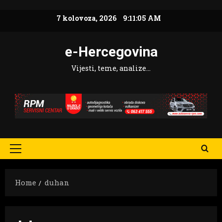
Skip
7 kolovoza, 2026
9:11:06 AM
to
content
e-Hercegovina
Vijesti, teme, analize…
Primary
Menu
Home
duhan