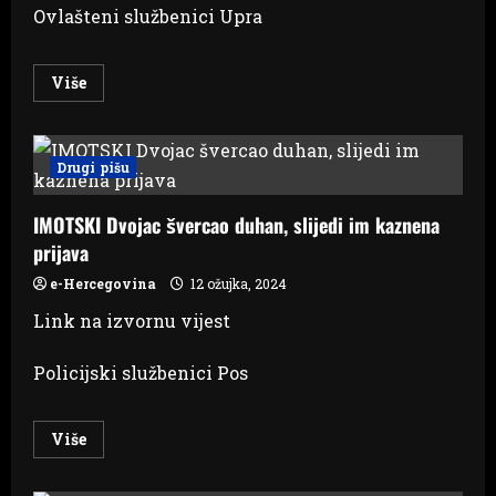
Ovlašteni službenici Upra
Read
Više
more
about
U
Mostaru
pao
Drugi pišu
duhan
vrijedan
milijun
IMOTSKI Dvojac švercao duhan, slijedi im kaznena
KM
prijava
e-Hercegovina
12 ožujka, 2024
Link na izvornu vijest
Policijski službenici Pos
Read
Više
more
about
IMOTSKI