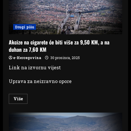
ilegalnog
duhana
Drugi pišu
Akcize na cigarete će biti više za 9,50 KM, a na
duhan za 7,60 KM
e-Hercegovina
30 prosinca, 2025
Link na izvornu vijest
Uprava za neizravno opore
Read
Više
more
about
Akcize
na
cigarete
će
biti