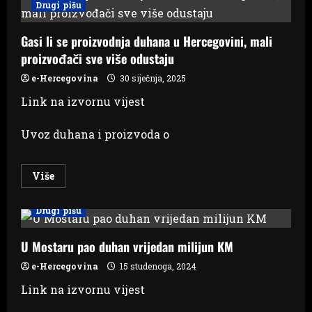
Drugi pišu
odnosi
420
milijuna
Gasi li se proizvodnja duhana u Hercegovini, mali
KM
godišnje
proizvođači sve više odustaju
–
dovoljno
za
e-Hercegovina
30 siječnja, 2025
potpunu
sanaciju
Link na izvornu vijest
šteta
od
poplava
Uvoz duhana i proizvoda o
Read
Više
more
about
Gasi
Drugi pišu
li
se
proizvodnja
duhana
U Mostaru pao duhan vrijedan milijun KM
u
Hercegovini,
e-Hercegovina
15 studenoga, 2024
mali
proizvođači
Link na izvornu vijest
sve
više
odustaju