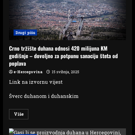
više
za
9,50
KM,
a
na
duhan
za
Drugi pišu
7,60
KM
Crno tržište duhana odnosi 420 milijuna KM
godišnje – dovoljno za potpunu sanaciju šteta od
poplava
e-Hercegovina
15 svibnja, 2025
Link na izvornu vijest
Šverc duhanom i duhanskim
Read
Više
more
about
Crno
tržište
duhana