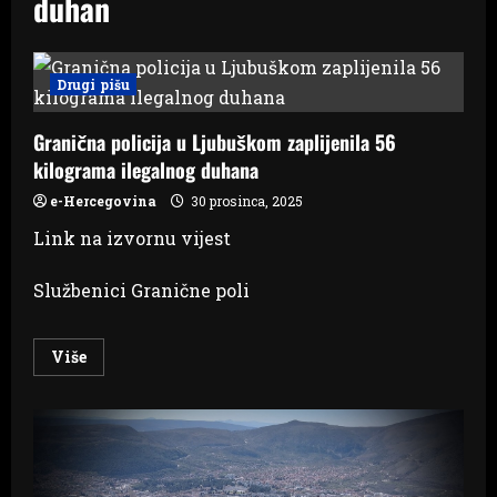
duhan
Drugi pišu
Granična policija u Ljubuškom zaplijenila 56
kilograma ilegalnog duhana
e-Hercegovina
30 prosinca, 2025
Link na izvornu vijest
Službenici Granične poli
Read
Više
more
about
Granična
policija
u
Ljubuškom
zaplijenila
56
kilograma