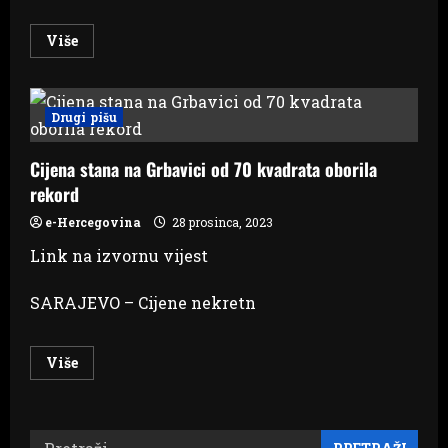
Read
Više
more
about
ŽIVOT
JE
ČUDO
Drugi pišu
Još
se
traga
Cijena stana na Grbavici od 70 kvadrata oborila
za
47
rekord
od
255
nestalih
e-Hercegovina
28 prosinca, 2023
osoba
sa
Link na izvornu vijest
Grbavice,
Kovačića,
Vraca
SARAJEVO – Cijene nekretn
Read
Više
more
about
Cijena
stana
na
Pretraži:
Grbavici