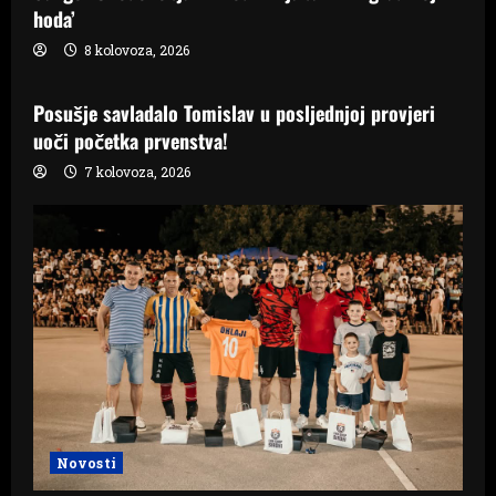
hoda’
8 kolovoza, 2026
Samo Hercegovina
Posušje savladalo Tomislav u posljednjoj provjeri
uoči početka prvenstva!
7 kolovoza, 2026
Novosti