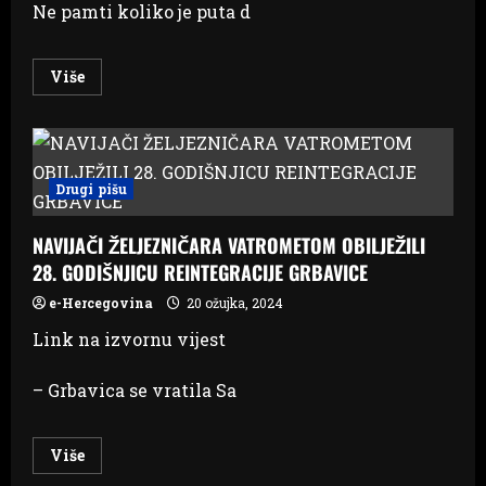
Ne pamti koliko je puta d
Read
Više
more
about
TO
NIJE
SAV
MOJ
ŽIVOT:
Drugi pišu
Preživjela
žrtva
silovanja
NAVIJAČI ŽELJEZNIČARA VATROMETOM OBILJEŽILI
iz
Sarajeva
28. GODIŠNJICU REINTEGRACIJE GRBAVICE
prvi
put
govori
e-Hercegovina
20 ožujka, 2024
o
nasilno
Link na izvornu vijest
prekinutim
djevojačkim
snovima
– Grbavica se vratila Sa
Read
Više
more
about