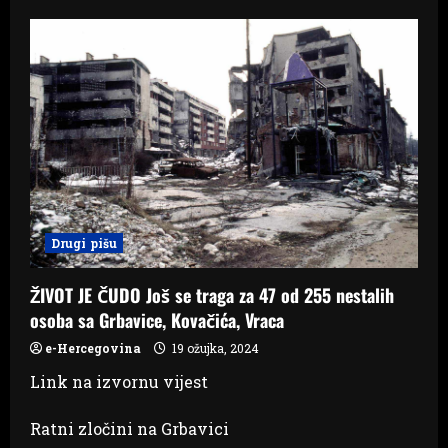
NAVIJAČI
ŽELJEZNIČARA
VATROMETOM
OBILJEŽILI
28.
GODIŠNJICU
REINTEGRACIJE
GRBAVICE
Drugi pišu
ŽIVOT JE ČUDO Još se traga za 47 od 255 nestalih
osoba sa Grbavice, Kovačića, Vraca
e-Hercegovina
19 ožujka, 2024
Link na izvornu vijest
Ratni zločini na Grbavici