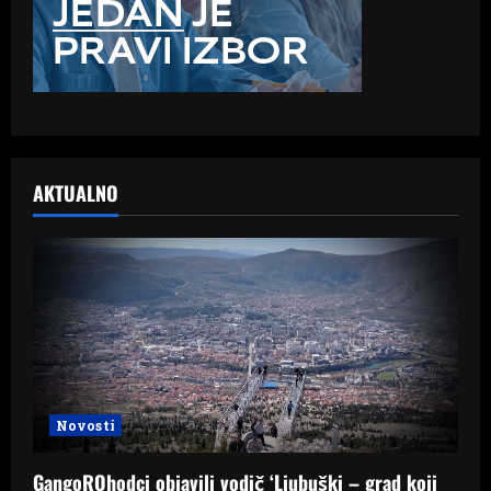
AKTUALNO
Novosti
GangoROhodci objavili vodič ‘Ljubuški – grad koji