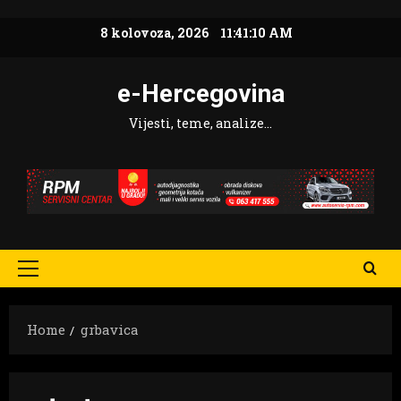
Skip
8 kolovoza, 2026
11:41:11 AM
to
content
e-Hercegovina
Vijesti, teme, analize…
Primary
Menu
Home
grbavica