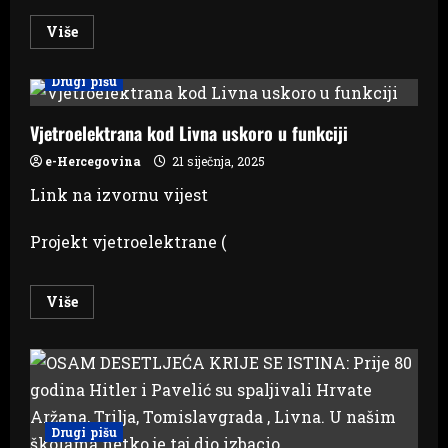
Read
Više
more
about
U
Drugi pišu
HBŽ-
u
dodijeljeno
245.000
Vjetroelektrana kod Livna uskoro u funkciji
KM
za
e-Hercegovina
21 siječnja, 2025
stambeno
zbrinjavanje
Link na izvornu vijest
29
branitelja
Projekt vjetroelektrane (
Read
Više
more
about
Vjetroelektrana
kod
Livna
uskoro
u
funkciji
Drugi pišu