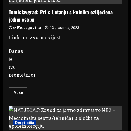
ISTINA:
Prije
Tomislavgrad: Pri slijetanju s kolnika ozlijeđena
80
godina
jedna osoba
Hitler
i
Pavelić
e-Hercegovina
12 prosinca, 2023
su
spaljivali
Link na izvornu vijest
Hrvate
Aržana,
Trilja,
Danas
Tomislavgrada
,
je
Livna.
U
na
našim
školama
prometnici
netko
je
taj
dio
Read
Više
izbacio
more
about
Tomislavgrad:
Pri
slijetanju
s
kolnika
Drugi pišu
ozlijeđena
jedna