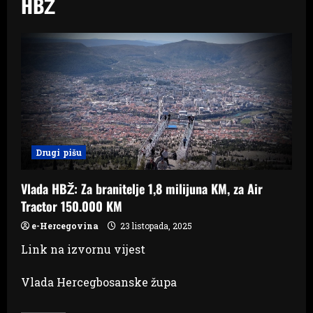
HBŽ
Drugi pišu
Vlada HBŽ: Za branitelje 1,8 milijuna KM, za Air
Tractor 150.000 KM
e-Hercegovina
23 listopada, 2025
Link na izvornu vijest
Vlada Hercegbosanske župa