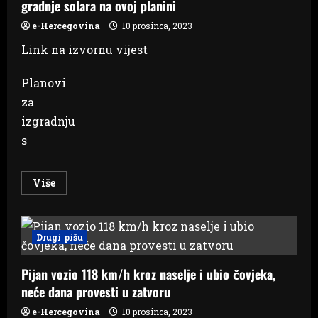
gradnje solara na ovoj planini
e-Hercegovina
10 prosinca, 2023
Link na izvornu vijest
Planovi
za
izgradnju
s
Read
Više
more
about
VIDEO
OSNOVAN
STOŽER
Drugi pišu
ZA
OBRANU
TUŠNICE
Pijan vozio 118 km/h kroz naselje i ubio čovjeka,
Mještani
najavljuju
neće dana provesti u zatvoru
prosvjede
ukoliko
dođe
e-Hercegovina
10 prosinca, 2023