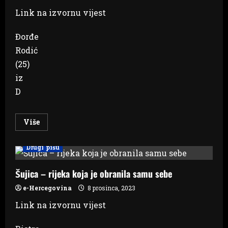
do
gradnje
Link na izvornu vijest
solara
na
ovoj
Đorđe
planini
Rodić
(25)
iz
D
Read
Više
more
about
Pijan
Drugi pišu
vozio
118
km/h
kroz
Šujica – rijeka koja je obranila samu sebe
naselje
i
e-Hercegovina
8 prosinca, 2023
ubio
čovjeka,
Link na izvornu vijest
neće
dana
provesti