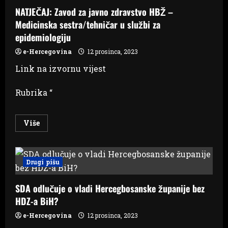
osoba
NATJEČAJ: Zavod za javno zdravstvo HBŽ –
Medicinska sestra/tehničar u službi za
epidemiologiju
e-Hercegovina
12 prosinca, 2023
Link na izvornu vijest
Rubrika “
Read
Više
more
about
NATJEČAJ:
Zavod
za
Drugi pišu
javno
zdravstvo
HBŽ
SDA odlučuje o vladi Hercegbosanske županije bez
–
Medicinska
HDZ-a BiH?
sestra/tehničar
u
službi
e-Hercegovina
12 prosinca, 2023
za