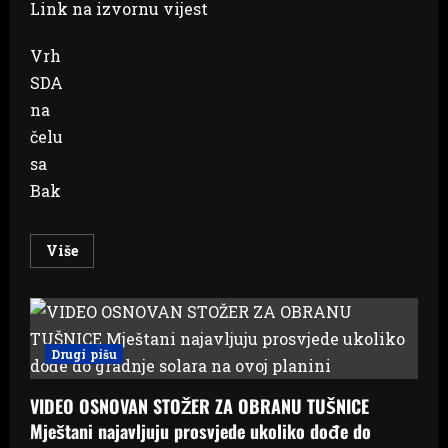
epidemiologiju
Link na izvornu vijest
Vrh
SDA
na
čelu
sa
Bak
Read
Više
more
about
SDA
odlučuje
o
vladi
Hercegbosanske
Drugi pišu
županije
bez
HDZ-
VIDEO OSNOVAN STOŽER ZA OBRANU TUŠNICE
a
BiH?
Mještani najavljuju prosvjede ukoliko dođe do