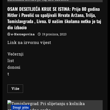
OSAM DESETLJEĆA KRIJE SE ISTINA: Prije 80 godina
Hitler i Pavelić su spaljivali Hrvate Aržana, Trilja,
Tomislavgrada , Livna. U našim školama netko je taj
dio izbacio
e-Hercegovina
19 prosinca, 2023
Link na izvornu vijest
Večernji
list
donosi
t
Read
Više
more
about
OSAM
DESETLJEĆA
KRIJE
Drugi pišu
SE