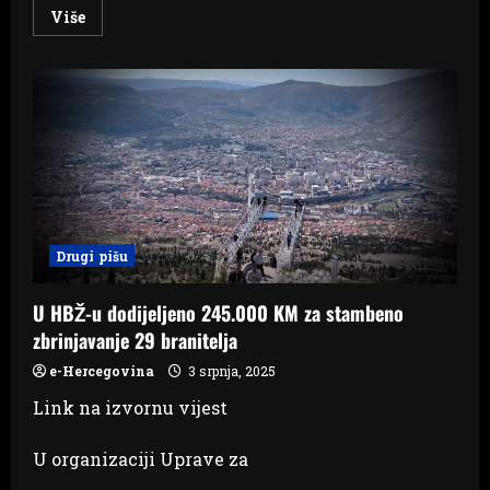
Read
Više
more
about
Vlada
HBŽ:
Za
branitelje
1,8
milijuna
KM,
za
Air
Tractor
150.000
KM
Drugi pišu
U HBŽ-u dodijeljeno 245.000 KM za stambeno
zbrinjavanje 29 branitelja
e-Hercegovina
3 srpnja, 2025
Link na izvornu vijest
U organizaciji Uprave za