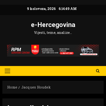
Skip
9 kolovoza, 2026
6:14:50 AM
to
content
e-Hercegovina
Vijesti, teme, analize…
Primary
Menu
Home
Jacques Houdek