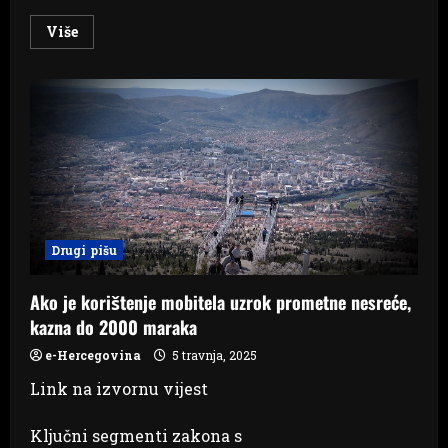
Read
Više
more
about
Bahatim
će
se
vozačima
oduzimati
vozila,
predviđene
kazne
i
do
5
tisuća
KM
Drugi pišu
Ako je korištenje mobitela uzrok prometne nesreće,
kazna do 2000 maraka
e-Hercegovina
5 travnja, 2025
Link na izvornu vijest
Ključni segmenti zakona s