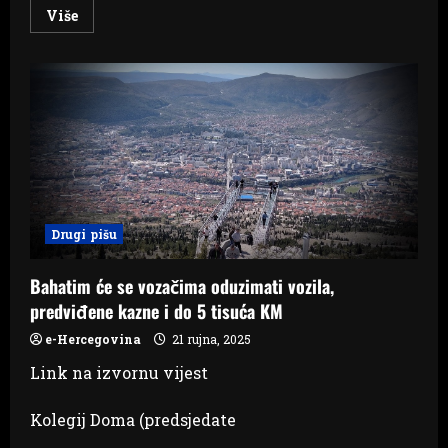
Read
Više
more
about
Predstavnički
dom
BiH
usvojio
zakon
o
strožim
kaznama
za
bahatu
vožnju
Drugi pišu
Bahatim će se vozačima oduzimati vozila,
predviđene kazne i do 5 tisuća KM
e-Hercegovina
21 rujna, 2025
Link na izvornu vijest
Kolegij Doma (predsjedate