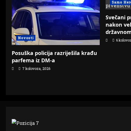
Samo Her
Svečani p
nakon vel
državnom
Novosti
6 kolovo
Posuška policija razriješila krađu
parfema iz DM-a
7 kolovoza, 2026