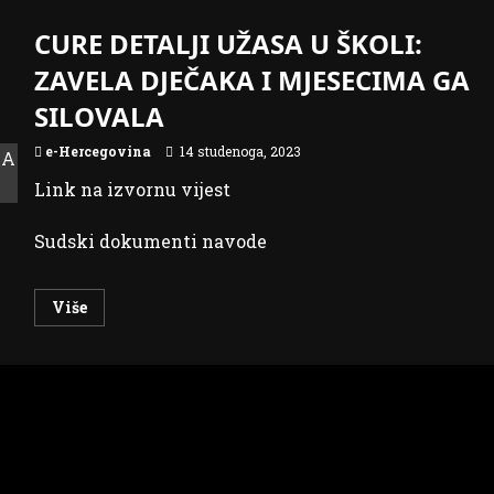
CURE DETALJI UŽASA U ŠKOLI:
ZAVELA DJEČAKA I MJESECIMA GA
SILOVALA
e-Hercegovina
14 studenoga, 2023
Link na izvornu vijest
Sudski dokumenti navode
Read
Više
more
about
CURE
DETALJI
UŽASA
U
ŠKOLI:
ZAVELA
DJEČAKA
I
MJESECIMA
GA