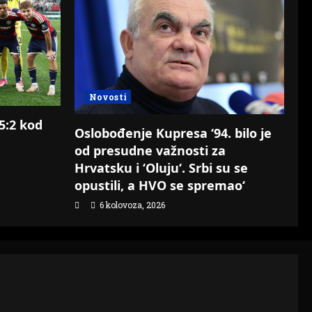
Novosti
 5:2 kod
Oslobođenje Kupresa ‘94. bilo je
od presudne važnosti za
Hrvatsku i ‘Oluju‘. Srbi su se
opustili, a HVO se spremao‘
6 kolovoza, 2026