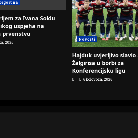
cegovina
rijem za Ivana Soldu
ikog uspjeha na
 prvenstvu
Novosti
za, 2026
Hajduk uvjerljivo slavio
Žalgirisa u borbi za
Konferencijsku ligu
6 kolovoza, 2026