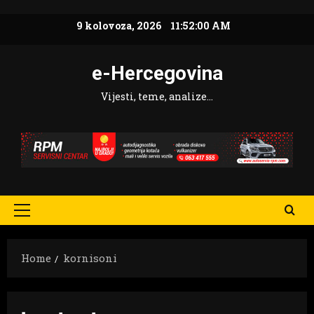
Skip
9 kolovoza, 2026
11:52:01 AM
to
content
e-Hercegovina
Vijesti, teme, analize…
Primary
Menu
Home
kornisoni