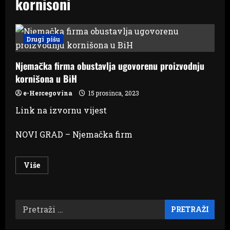
kornisoni
Drugi pišu
Njemačka firma obustavlja ugovorenu proizvodnju
kornišona u BiH
e-Hercegovina
15 prosinca, 2023
Link na izvornu vijest
NOVI GRAD – Njemačka firm
Read
Više
more
about
Njemačka
firma
obustavlja
Pretraži:
ugovorenu
proizvodnju
kornišona
u