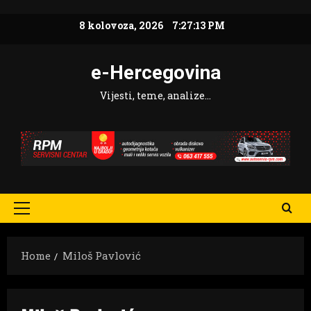
Skip
8 kolovoza, 2026
7:27:14 PM
to
content
e-Hercegovina
Vijesti, teme, analize…
Primary
Menu
Home
Miloš Pavlović