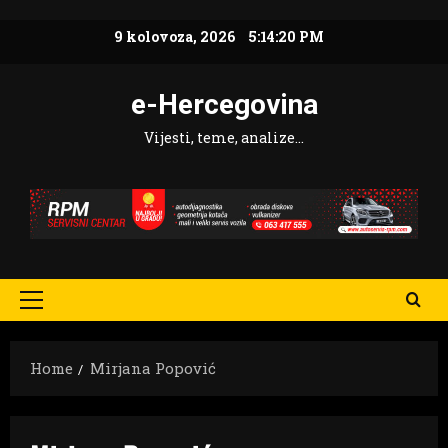
Skip
9 kolovoza, 2026
5:14:21 PM
to
content
e-Hercegovina
Vijesti, teme, analize…
Primary
Menu
Home
Mirjana Popović