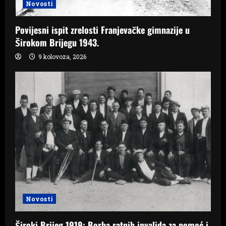
Novosti
Povijesni ispit zrelosti Franjevačke gimnazije u
Širokom Brijegu 1943.
9 kolovoza, 2026
Novosti
Široki Brijeg 1919: Borba ratnih invalida za pomoć i