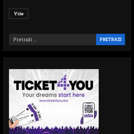
Read
Više
more
about
ZAKON
JEDNO,
PRAKSA
Pretraži:
DRUGO:
Institucije
i
dalje
kriju
informacije
od
javnog
značaja