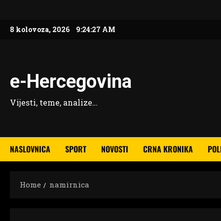
Skip
to
8 kolovoza, 2026
9:24:28 AM
content
e-Hercegovina
Vijesti, teme, analize…
NASLOVNICA
SPORT
NOVOSTI
CRNA KRONIKA
POL
Home
namirnica