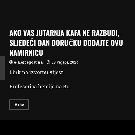
AKO VAS JUTARNJA KAFA NE RAZBUDI,
SLJEDEĆI DAN DORUČKU DODAJTE OVU
NAMIRNICU
e-Hercegovina
18 veljače, 2024
Link na izvornu vijest
Profesorica hemije na Br
Read
Više
more
about
AKO
VAS
JUTARNJA
KAFA
NE