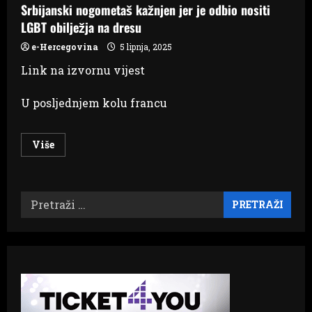
Srbijanski nogometaš kažnjen jer je odbio nositi
LGBT obilježja na dresu
e-Hercegovina
5 lipnja, 2025
Link na izvornu vijest
U posljednjem kolu francu
Read
Više
more
about
Srbijanski
nogometaš
kažnjen
Pretraži:
jer
je
odbio
nositi
LGBT
obilježja
na
dresu