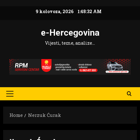
Skip
9 kolovoza, 2026
1:48:33 AM
to
content
e-Hercegovina
Vijesti, teme, analize…
Primary
Menu
Home
Nerzuk Ćurak