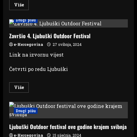
Read
Više
more
about
S.A.R.S.
Drugi pišu
i
Zabranjeno
pušenje
na
Završio 4. Ljubuški Outdoor Festival
petom
Ljubuškom
e-Hercegovina
27 svibnja, 2024
Outdoor
Festivalu
Link na izvornu vijest
Četvrti po redu Ljubuški
Read
Više
more
about
Završio
4.
Ljubuški
Drugi pišu
Outdoor
Festival
Ljubuški Outdoor festival ove godine krajem svibnja
e-Hercegovina
15 siječnja, 2024