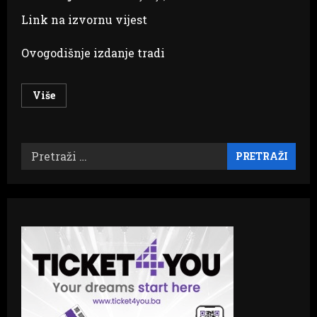
Link na izvornu vijest
Ovogodišnje izdanje tradi
Read
Više
more
about
Ljubuški
Outdoor
festival
Pretraži:
ove
godine
krajem
svibnja