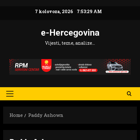
Skip
7 kolovoza, 2026
7:53:30 AM
to
content
e-Hercegovina
Vijesti, teme, analize…
Primary
Menu
Home
Paddy Ashown