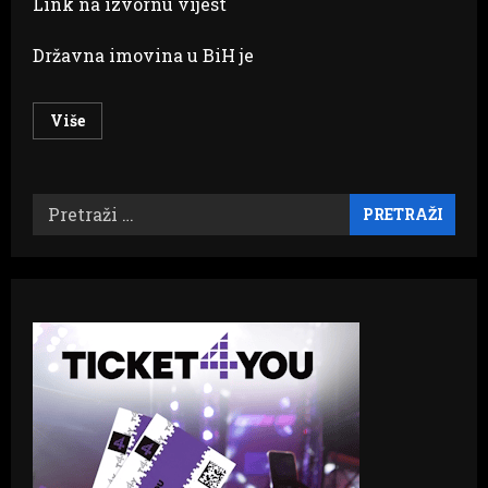
Link na izvornu vijest
Državna imovina u BiH je
Read
Više
more
about
FORMIRAN
PREDMET
O
Pretraži:
PRODAJI
DRŽAVNE
IMOVINE
NA
JAHORINI
Propada
posao
od
41
milion
KM?