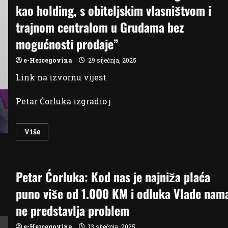
val:
kao holding, s obiteljskim vlasništvom i
Violeta
lani
trajnom centralom u Grudama bez
ostvarila
rekordne
mogućnosti prodaje”
prihode,
nova
tvornica
e-Hercegovina
29 siječnja, 2025
u
Grudama
do
Link na izvornu vijest
2026.
Petar Ćorluka izgradio j
Read
Više
more
about
Petar
Ćorluka
“Violeta
Petar Ćorluka: Kod nas je najniža plaća
će
biti
organizirana
puno više od 1.000 KM i odluka Vlade nam
kao
holding,
ne predstavlja problem
s
obiteljskim
vlasništvom
e-Hercegovina
13 siječnja, 2025