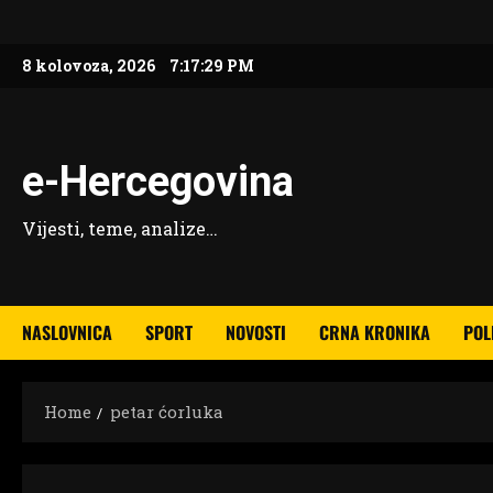
Skip
to
8 kolovoza, 2026
7:17:30 PM
content
e-Hercegovina
Vijesti, teme, analize…
NASLOVNICA
SPORT
NOVOSTI
CRNA KRONIKA
POL
Home
petar ćorluka