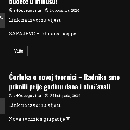
budete u minusu!
kapital,
nemaš
pravo
e-Hercegovina
14 prosinca, 2024
na
penziju
Link na izvornu vijest
SARAJEVO – Od narednog pe
Read
Više
more
about
U
petak
u
Ćorluka o novoj tvornici – Radnike smo
19h
saznajte
kako
primili prije godinu dana i obučavali
da
nikada
ne
e-Hercegovina
25 listopada, 2024
budete
u
Link na izvornu vijest
minusu!
Nova tvornica grupacije V