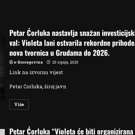
Petar Ćorluka nastavlja snažan investicijsk
val: Violeta lani ostvarila rekordne prihode
nova tvornica u Grudama do 2026.
e-Hercegovina
25 srpnja, 2025
Link na izvornu vijest
Petar Ćorluka, široj javn
Read
Više
more
about
Petar
Ćorluka
nastavlja
Petar Ćorluka “Violeta će biti organizirana
snažan
investicijski