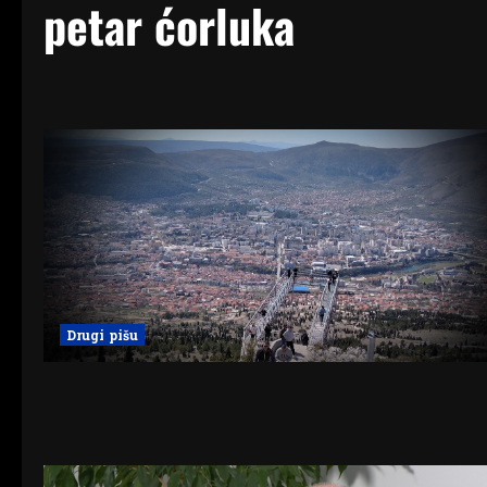
petar ćorluka
Drugi pišu