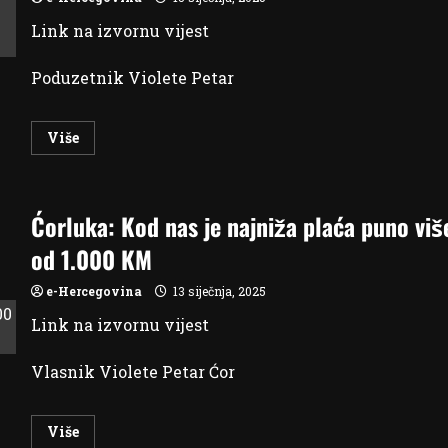
i
trajnom
Link na izvornu vijest
centralom
u
Grudama
bez
Poduzetnik Violete Petar
mogućnosti
prodaje”
Read
Više
more
about
Petar
Ćorluka:
Kod
Ćorluka: Kod nas je najniža plaća puno viš
nas
je
najniža
od 1.000 KM
plaća
puno
više
e-Hercegovina
13 siječnja, 2025
od
1.000
Link na izvornu vijest
KM
i
odluka
Vlasnik Violete Petar Ćor
Vlade
nama
ne
predstavlja
problem
Read
Više
more