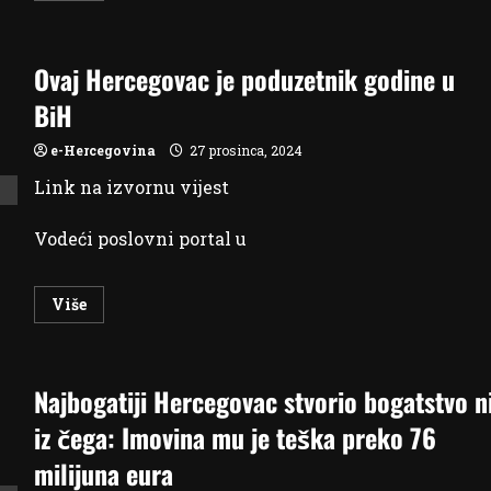
about
Ćorluka:
Kod
nas
Ovaj Hercegovac je poduzetnik godine u
je
najniža
plaća
BiH
puno
više
od
e-Hercegovina
27 prosinca, 2024
1.000
KM
Link na izvornu vijest
Vodeći poslovni portal u
Read
Više
more
about
Ovaj
Hercegovac
je
Najbogatiji Hercegovac stvorio bogatstvo n
poduzetnik
godine
u
iz čega: Imovina mu je teška preko 76
BiH
milijuna eura