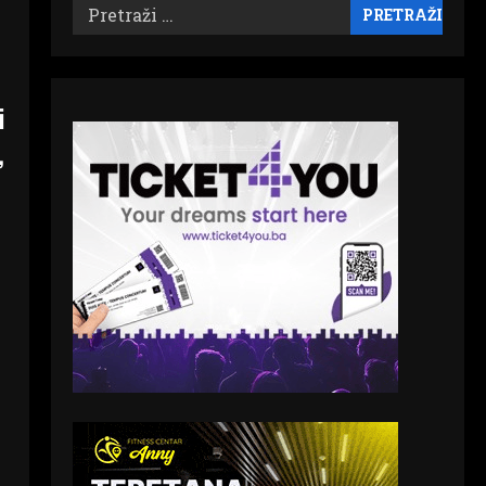
Pretraži:
i
,