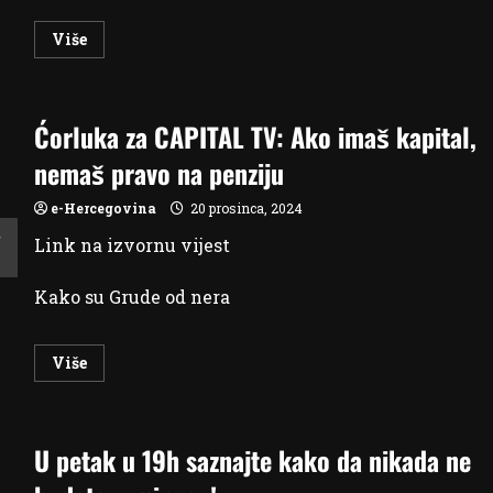
Read
Više
more
about
Ćorluka
za
Capital:
Ćorluka za CAPITAL TV: Ako imaš kapital,
Uspjeh
u
malom
nemaš pravo na penziju
hercegovačkom
mjestu,
bez
e-Hercegovina
20 prosinca, 2024
tradicije,
je
Link na izvornu vijest
nešto
posebno
Kako su Grude od nera
Read
Više
more
about
Ćorluka
za
CAPITAL
U petak u 19h saznajte kako da nikada ne
TV:
Ako
imaš