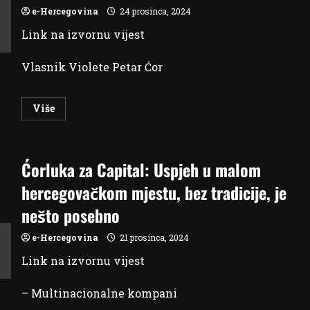
e-Hercegovina
24 prosinca, 2024
Link na izvornu vijest
Vlasnik Violete Petar Ćor
Read
Više
more
about
Najbogatiji
Hercegovac
stvorio
Ćorluka za Capital: Uspjeh u malom
bogatstvo
ni
iz
hercegovačkom mjestu, bez tradicije, je
čega:
Imovina
nešto posebno
mu
je
teška
e-Hercegovina
21 prosinca, 2024
preko
76
Link na izvornu vijest
milijuna
eura
– Multinacionalne kompani