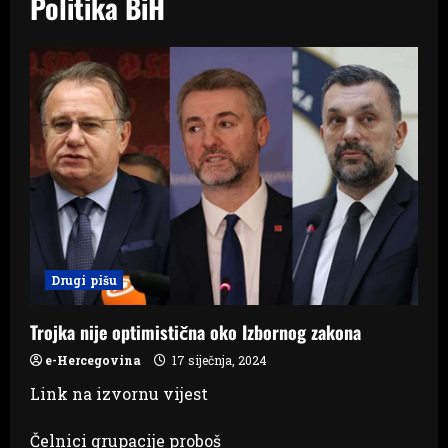
Politika BiH
Drugi pišu
Trojka nije optimistična oko Izbornog zakona
e-Hercegovina
17 siječnja, 2024
Link na izvornu vijest
Čelnici grupacije proboš