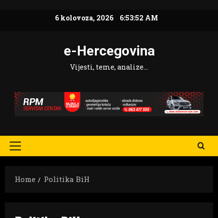
Skip
6 kolovoza, 2026
6:53:53 AM
to
content
e-Hercegovina
Vijesti, teme, analize…
Primary
Menu
Home
Politika BiH