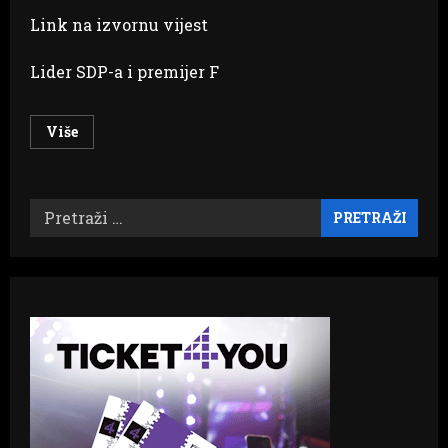
Link na izvornu vijest
Lider SDP-a i premijer F
Read
Više
more
about
Nikšić
nakon
sastanka:
Pretraži:
HDZ
iznio
novi
prijedlog
izmjena
Izbornog
zakona