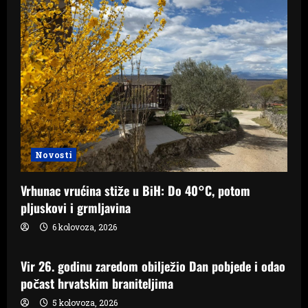
Novosti
Vrhunac vrućina stiže u BiH: Do 40°C, potom
pljuskovi i grmljavina
6 kolovoza, 2026
Samo Hercegovina
Vir 26. godinu zaredom obilježio Dan pobjede i odao
počast hrvatskim braniteljima
5 kolovoza, 2026