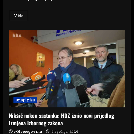
Read
Više
more
about
Trojka
nije
optimistična
oko
Izbornog
zakona
Drugi pišu
Nikšić nakon sastanka: HDZ iznio novi prijedlog
izmjena Izbornog zakona
e-Hercegovina
9 siječnja, 2024