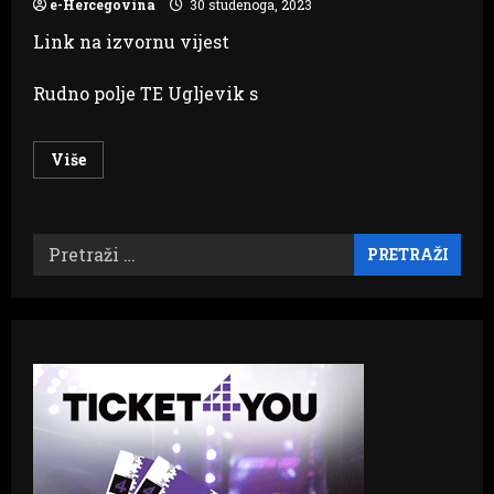
e-Hercegovina
30 studenoga, 2023
Link na izvornu vijest
Rudno polje TE Ugljevik s
Read
Više
more
about
UGLJEVIČKE
MUKE
Ni
Pretraži:
cigla
nije
ugrađena
u
„generacijski
projekat“,
a
štete
višemilionske?!