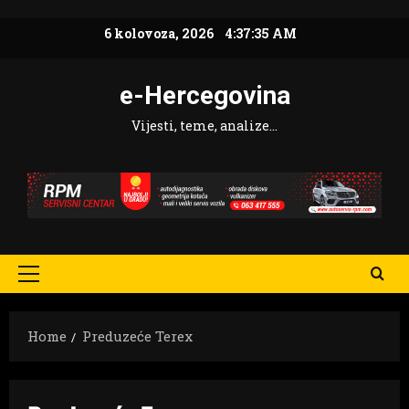
Skip
6 kolovoza, 2026
4:37:36 AM
to
content
e-Hercegovina
Vijesti, teme, analize…
Primary
Menu
Home
Preduzeće Terex