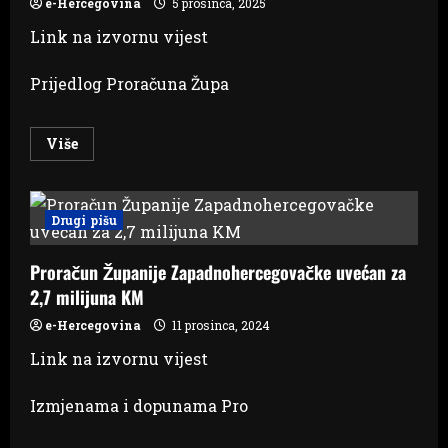
e-Hercegovina
5 prosinca, 2025
Link na izvornu vijest
Prijedlog Proračuna Župa
Read
Više
more
about
ŽZH
predstavila
proračun
Drugi pišu
za
2026.
godinu
Proračun Županije Zapadnohercegovačke uvećan za
s
rastom
2,7 milijuna KM
ulaganja
u
ključne
e-Hercegovina
11 prosinca, 2024
sektore
Link na izvornu vijest
Izmjenama i dopunama Pro