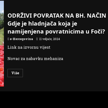
ODRŽIVI POVRATAK NA BH. NAČIN
Gdje je hladnjača koja je
namijenjena povratnicima u Foči?
e-Hercegovina
11 veljače, 2024
Link na izvornu vijest
Novac za nabavku mehaniza
Read
Više
more
about
ODRŽIVI
POVRATAK
NA
BH.
NAČIN
Gdje
je
hladnjača