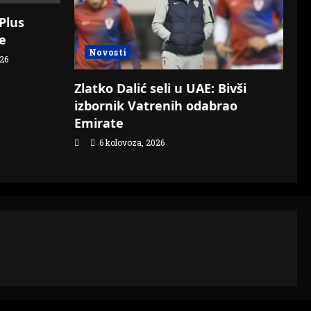
Plus
e
Novosti
26
Zlatko Dalić seli u UAE: Bivši
izbornik Vatrenih odabrao
Emirate
6 kolovoza, 2026