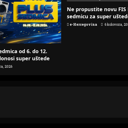
Ne propustite novu FIS 
sedmicu za super ušted
e-Hercegovina
6 kolovoza, 20
edmica od 6. do 12.
onosi super uštede
za, 2026