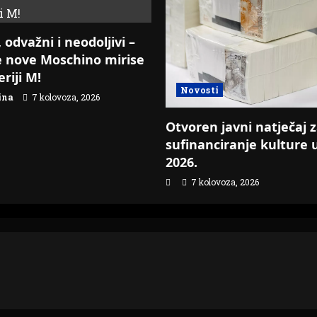
 odvažni i neodoljivi –
e nove Moschino mirise
riji M!
Novosti
ina
7 kolovoza, 2026
Otvoren javni natječaj 
sufinanciranje kulture 
2026.
7 kolovoza, 2026