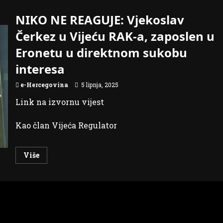
NIKO NE REAGUJE: Vjekoslav
Čerkez u Vijeću RAK-a, zaposlen u
Eronetu u direktnom sukobu
interesa
e-Hercegovina
5 lipnja, 2025
Link na izvornu vijest
Kao član Vijeća Regulator
Read
Više
more
about
NIKO
NE
REAGUJE:
Vjekoslav
Čerkez
u
Vijeću