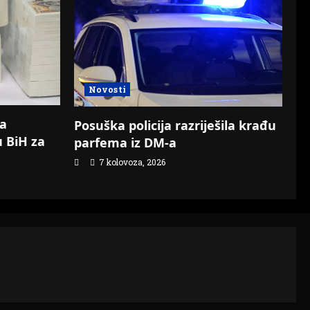
Novosti
za
Posuška policija razriješila krađu
u BiH za
parfema iz DM-a
7 kolovoza, 2026