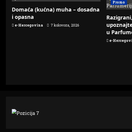
Promo
Domaća (kućna) muha – dosadna
i opasna
Razigrani,
upoznajt
e-Hercegovina
7 kolovoza, 2026
u Parfume
e-Hercegov