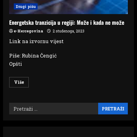
Drugi pišu
Energetska tranzicija u regiji: Može i kada ne može
e-Hercegovina
2 studenoga, 2023
Link na izvornu vijest
Piše: Rubina Čengić
Opšti
Read
Više
more
about
Energetska
tranzicija
u
Pretraži:
regiji:
Može
i
kada
ne
može