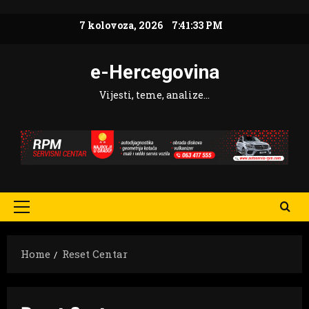
Skip
7 kolovoza, 2026
7:41:34 PM
to
content
e-Hercegovina
Vijesti, teme, analize…
Primary
Menu
Home
Reset Centar