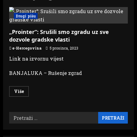
Drugi pišu
„Prointer“: Srušili smo zgradu uz sve
dozvole gradske vlasti
e-Hercegovina
5 prosinca, 2023
Link na izvornu vijest
BANJALUKA – Rušenje zgrad
Read
Više
more
about
„Prointer“:
Srušili
smo
Pretraži:
zgradu
uz
sve
dozvole
gradske