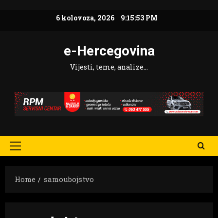
Skip
6 kolovoza, 2026
9:15:54 PM
to
content
e-Hercegovina
Vijesti, teme, analize…
Primary
Menu
Home
samoubojstvo