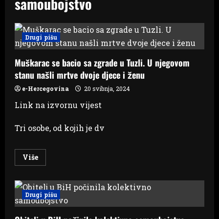
samoubojstvo
Drugi pišu
Muškarac se bacio sa zgrade u Tuzli. U njegovom
stanu našli mrtve dvoje djece i ženu
e-Hercegovina
20 svibnja, 2024
Link na izvornu vijest
Tri osobe, od kojih je dv
Read
Više
more
about
Muškarac
se
bacio
Drugi pišu
sa
zgrade
u
Tuzli.