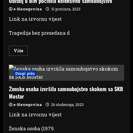
Obitelj u BiH počinila kolektivno samoubojstvo
U
njegovom
e-Hercegovina
31 prosinca, 2023
stanu
našli
Link na izvornu vijest
mrtve
dvoje
djece
Tragedija bez presedana d
i
ženu
Read
Više
more
about
Obitelj
u
BiH
Drugi pišu
počinila
kolektivno
samoubojstvo
Ženska osoba izvršila samoubojstvo skokom sa SKB
Mostar
e-Hercegovina
26 studenoga, 2023
Link na izvornu vijest
Ženska osoba (1979.