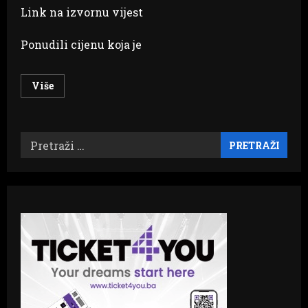
Link na izvornu vijest
Ponudili cijenu koja je
Read
Više
more
about
DVA
MINISTRA,
ISTI
Pretraži:
UKUS
Nešić
i
Helez
kupili
vozila
od
firme
iz
Ljubuškog