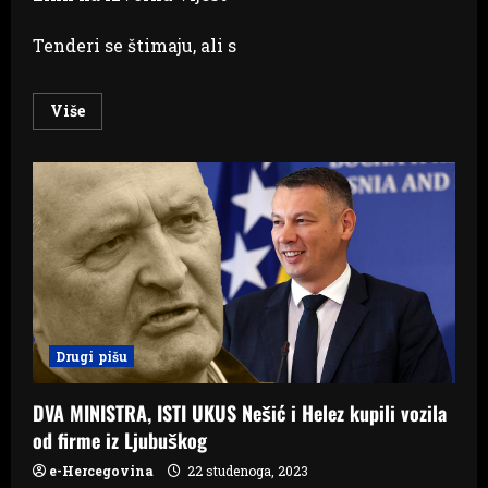
Tenderi se štimaju, ali s
Read
Više
more
about
FENOMEN
“PROFESIONALNIH
ŽALITELJA”
Kako
padaju
tenderi
u
BiH
Drugi pišu
DVA MINISTRA, ISTI UKUS Nešić i Helez kupili vozila
od firme iz Ljubuškog
e-Hercegovina
22 studenoga, 2023