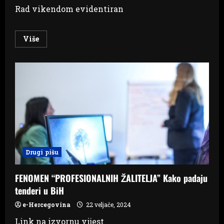
Rad vikendom evidentiran
Read
Više
more
about
REVIZIJA:
Civilna
zaštita
bez
kriterija
isplatila
220.000
KM
Drugi pišu
FENOMEN “PROFESIONALNIH ŽALITELJA” Kako padaju
tenderi u BiH
e-Hercegovina
22 veljače, 2024
Link na izvornu vijest