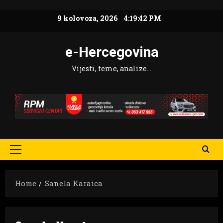
Skip
9 kolovoza, 2026
4:19:43 PM
to
content
e-Hercegovina
Vijesti, teme, analize…
Primary
Menu
Home
Sanela Karaica