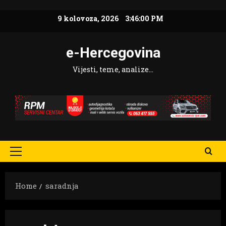
Skip
9 kolovoza, 2026
3:46:01 PM
to
content
e-Hercegovina
Vijesti, teme, analize…
Primary
Menu
Home
saradnja