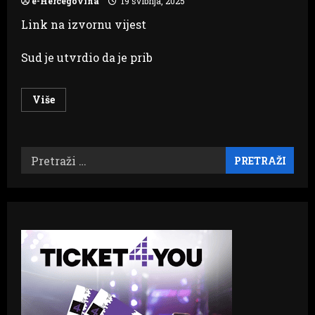
e-Hercegovina
19 svibnja, 2025
Link na izvornu vijest
Sud je utvrdio da je prib
Read
Više
more
about
TUZLANSKA
AFERA
PRELALAZI
Pretraži:
GRANICE
KANTONA:
Slučaj
Tulumovića
i
Husića
proslijeđen
federalnom
USKOK-
u