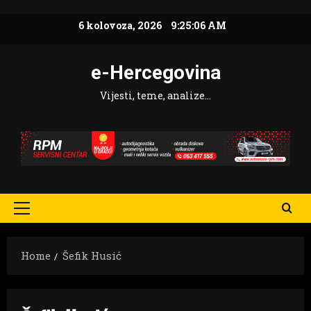
Skip
6 kolovoza, 2026
9:25:07 AM
to
content
e-Hercegovina
Vijesti, teme, analize…
Primary
Menu
Home
Šefik Husić