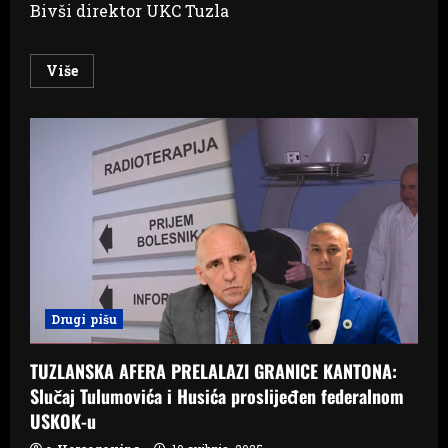
Bivši direktor UKC Tuzla
Read
Više
more
about
POSKOK
PROŠIRIO
ISTRAGU:
Pored
Husića
i
Tulumovića,
još
tri
lica
su
pod
istragom
u
aferi
Drugi pišu
“Linearni
akcelerator”
TUZLANSKA AFERA PRELALAZI GRANICE KANTONA:
Slučaj Tulumovića i Husića proslijeđen federalnom
USKOK-u