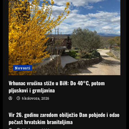
Novosti
Vrhunac vrućina stiže u BiH: Do 40°C, potom
pljuskovi i grmljavina
6 kolovoza, 2026
Samo Hercegovina
Vir 26. godinu zaredom obilježio Dan pobjede i odao
počast hrvatskim braniteljima