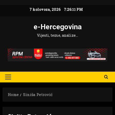
Skip
7 kolovoza, 2026
7:26:12 PM
to
content
e-Hercegovina
Vijesti, teme, analize…
Primary
Menu
Home
Siniša Petrović