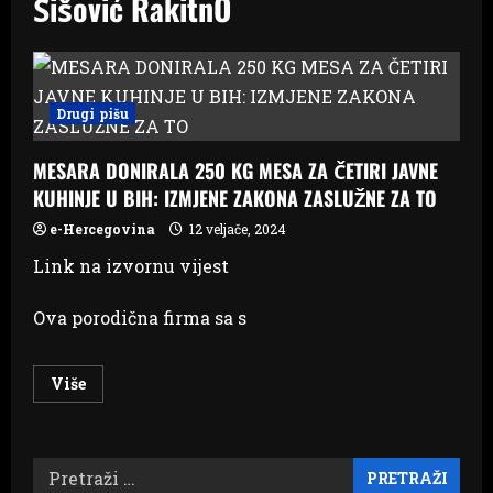
Šišović RakitnO
Drugi pišu
MESARA DONIRALA 250 KG MESA ZA ČETIRI JAVNE
KUHINJE U BIH: IZMJENE ZAKONA ZASLUŽNE ZA TO
e-Hercegovina
12 veljače, 2024
Link na izvornu vijest
Ova porodična firma sa s
Read
Više
more
about
MESARA
DONIRALA
250
Pretraži:
KG
MESA