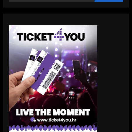
ZA
ČETIRI
JAVNE
KUHINJE
U
BIH:
IZMJENE
ZAKONA
ZASLUŽNE
ZA
TO