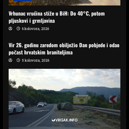
Vrhunac vrućina stiže u BiH: Do 40°C, potom
pljuskovi i grmljavina
6 kolovoza, 2026
Samo Hercegovina
Vir 26. godinu zaredom obilježio Dan pobjede i odao
počast hrvatskim braniteljima
5 kolovoza, 2026