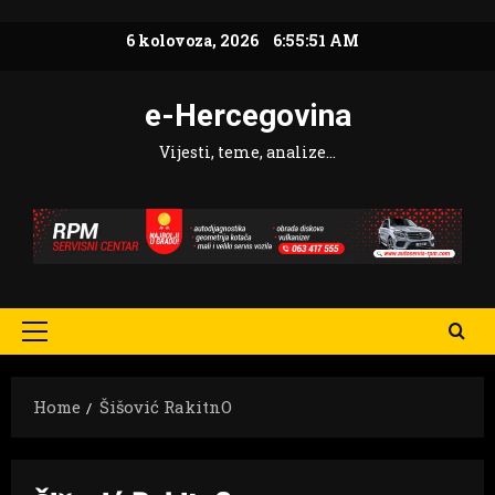
Skip
6 kolovoza, 2026
6:55:52 AM
to
content
e-Hercegovina
Vijesti, teme, analize…
Primary
Menu
Home
Šišović RakitnO