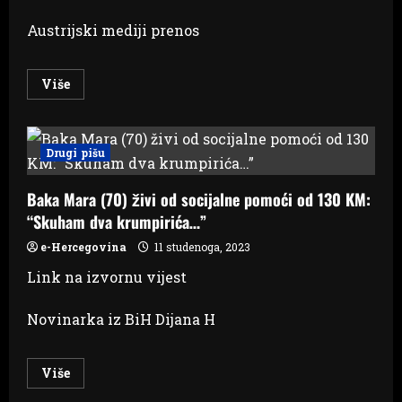
Austrijski mediji prenos
Read
Više
more
about
Varanje
sustava:
Državljanin
Drugi pišu
BiH
u
Austriji
Baka Mara (70) živi od socijalne pomoći od 130 KM:
zarađivao
velik
“Skuham dva krumpirića…”
novac,
a
primao
e-Hercegovina
11 studenoga, 2023
“socijalu”
Link na izvornu vijest
Novinarka iz BiH Dijana H
Read
Više
more
about