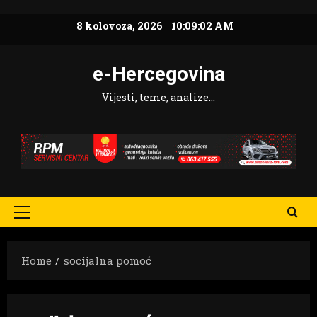
Skip
8 kolovoza, 2026
10:09:04 AM
to
content
e-Hercegovina
Vijesti, teme, analize…
Primary
Menu
Home
socijalna pomoć