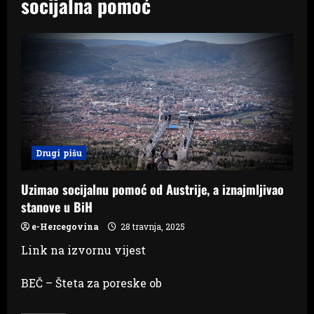
socijalna pomoć
Drugi pišu
Uzimao socijalnu pomoć od Austrije, a iznajmljivao
stanove u BiH
e-Hercegovina
28 travnja, 2025
Link na izvornu vijest
BEČ – Šteta za poreske ob