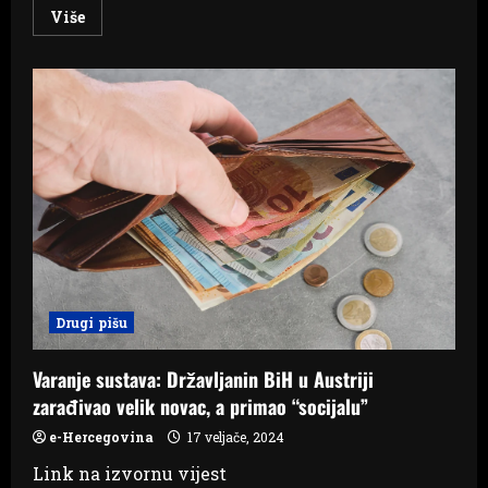
Read
Više
more
about
Uzimao
socijalnu
pomoć
od
Austrije,
a
iznajmljivao
stanove
u
BiH
Drugi pišu
Varanje sustava: Državljanin BiH u Austriji
zarađivao velik novac, a primao “socijalu”
e-Hercegovina
17 veljače, 2024
Link na izvornu vijest