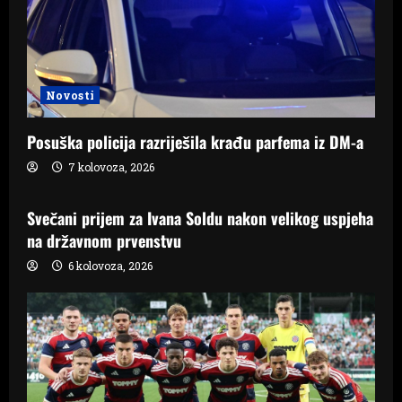
Novosti
Posuška policija razriješila krađu parfema iz DM-a
7 kolovoza, 2026
Samo Hercegovina
Svečani prijem za Ivana Soldu nakon velikog uspjeha
na državnom prvenstvu
6 kolovoza, 2026