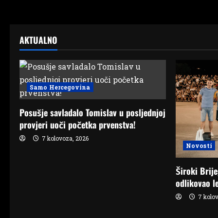
AKTUALNO
Samo Hercegovina
Posušje savladalo Tomislav u posljednjoj
provjeri uoči početka prvenstva!
7 kolovoza, 2026
Novosti
Široki Brij
odlikovao l
7 kolov