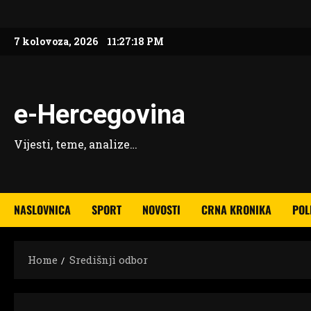
Skip
to
7 kolovoza, 2026
11:27:19 PM
content
e-Hercegovina
Vijesti, teme, analize…
NASLOVNICA
SPORT
NOVOSTI
CRNA KRONIKA
POL
Home
Središnji odbor