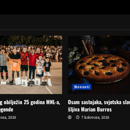
Novosti
eg obilježio 25 godina MNL-a,
Osam sastojaka, svjetska sla
egende
šljiva Marian Burros
oza, 2026
7 kolovoza, 2026