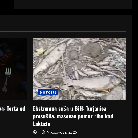
Novosti
Ekstremna suša u BiH: Turjanica
va: Torta od
presušila, masovan pomor ribe kod
Laktaša
7 kolovoza, 2026