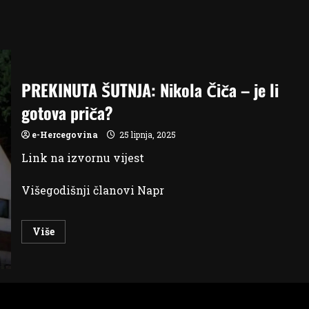
PREKINUTA ŠUTNJA: Nikola Čiča – je li
gotova priča?
e-Hercegovina
25 lipnja, 2025
Link na izvornu vijest
Višegodišnji članovi Napr
Read
Više
more
about
PREKINUTA
ŠUTNJA:
Nikola
Čiča
–
je