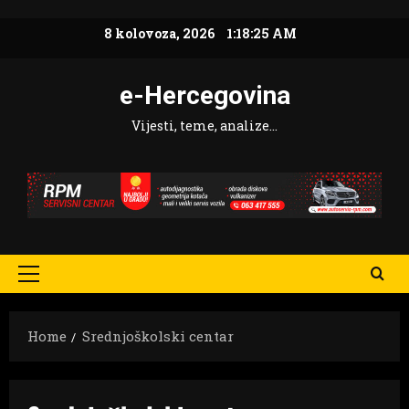
Skip
8 kolovoza, 2026
1:18:26 AM
to
content
e-Hercegovina
Vijesti, teme, analize…
Primary
Menu
Home
Srednjoškolski centar