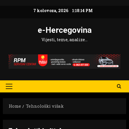
Skip
7 kolovoza, 2026
1:18:15 PM
to
content
e-Hercegovina
Vijesti, teme, analize…
Primary
Menu
Home
Tehnološki višak