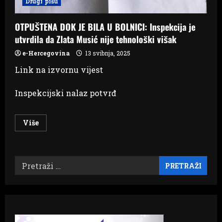
Drugi pišu
OTPUŠTENA DOK JE BILA U BOLNICI: Inspekcija je
utvrdila da Zlata Musić nije tehnološki višak
e-Hercegovina
13 svibnja, 2025
Link na izvornu vijest
Inspekcijski nalaz potvrđ
Read
Više
more
about
OTPUŠTENA
DOK
JE
Pretraži:
BILA
U
BOLNICI:
Inspekcija
je
utvrdila
da
Zlata
Musić