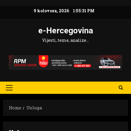
Skip
9 kolovoza, 2026
1:55:32 PM
to
content
e-Hercegovina
Vijesti, teme, analize…
Primary
Menu
Home
Usluga