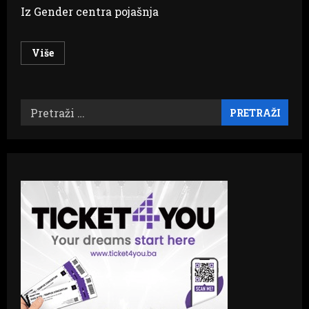
Iz Gender centra pojašnja
Read
Više
more
about
FEDERACIJA
BIH
Rodno
Pretraži:
neosjetljiva
praksa
plaćanja
usluge
posredovanja