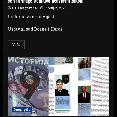
se van snage Dodikovi neustavni zakoni
e-Hercegovina
7 ožujka, 2025
Link na izvornu vijest
Ustavni sud Bosne i Herce
Read
Više
more
about
PRIVREMENA
MJERA
USTAVNOG
SUDA
BIH:
Stavljaju
se
van
snage
Dodikovi
neustavni
zakoni
Drugi pišu