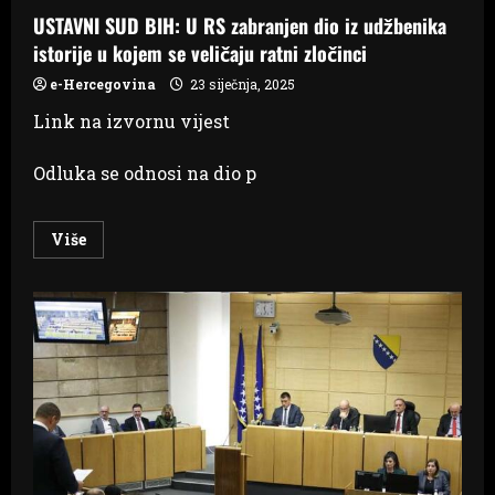
USTAVNI SUD BIH: U RS zabranjen dio iz udžbenika
istorije u kojem se veličaju ratni zločinci
e-Hercegovina
23 siječnja, 2025
Link na izvornu vijest
Odluka se odnosi na dio p
Read
Više
more
about
USTAVNI
SUD
BIH:
U
RS
zabranjen
dio
iz
udžbenika
istorije
u
kojem
se
veličaju