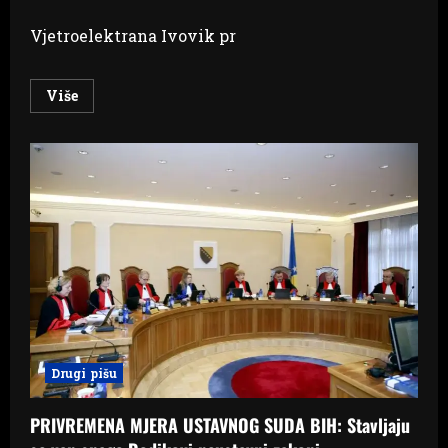
Vjetroelektrana Ivovik pr
Read
Više
more
about
ZELENA
TRANZICIJA
U
SIVOJ
ZONI:
Zloupotrebe
kao
pozadina
najveće
vjetroelektrane
u
BiH
Drugi pišu
PRIVREMENA MJERA USTAVNOG SUDA BIH: Stavljaju