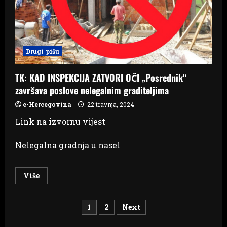
Drugi pišu
TK: KAD INSPEKCIJA ZATVORI OČI „Posrednik“
završava poslove nelegalnim graditeljima
e-Hercegovina
22 travnja, 2024
Link na izvornu vijest
Nelegalna gradnja u nasel
Read
Više
more
about
TK:
Brojevi
KAD
1
2
Next
INSPEKCIJA
ZATVORI
OČI