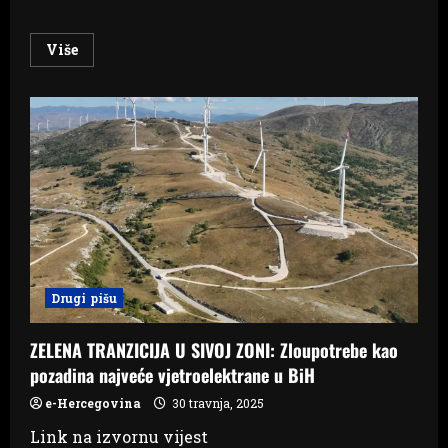
Read
Više
more
about
Milorad
Dodik
zatražio
privremenu
zabranu
izvršenja
presude
Drugi pišu
ZELENA TRANZICIJA U SIVOJ ZONI: Zloupotrebe kao
pozadina najveće vjetroelektrane u BiH
e-Hercegovina
30 travnja, 2025
Link na izvornu vijest