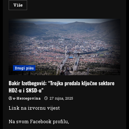
Read
Više
more
about
Ustavni
sud
BiH
odbio
apelaciju
Milorada
Dodika
Drugi pišu
Bakir Izetbegović: “Trojka predala ključne sektore
HDZ-u i SNSD-u”
e-Hercegovina
27 rujna, 2025
Link na izvornu vijest
Na svom Facebook profilu,