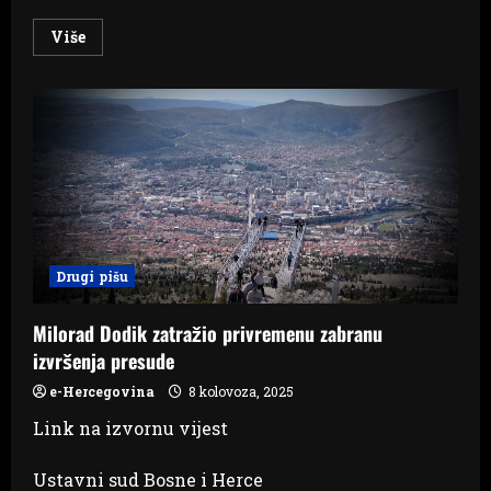
Read
Više
more
about
Bakir
Izetbegović:
“Trojka
predala
ključne
sektore
HDZ-
u
i
SNSD-
u”
Drugi pišu
Milorad Dodik zatražio privremenu zabranu
izvršenja presude
e-Hercegovina
8 kolovoza, 2025
Link na izvornu vijest
Ustavni sud Bosne i Herce