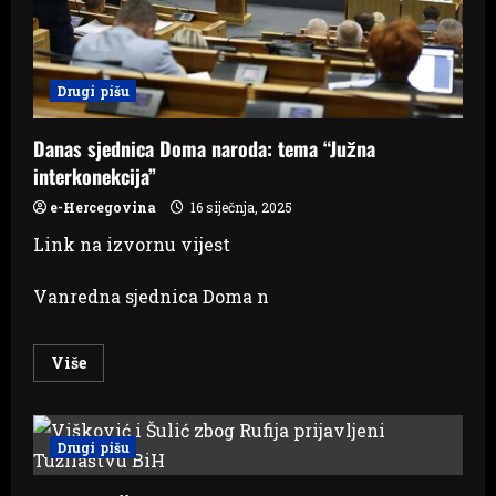
ratni
zločinci
Drugi pišu
Danas sjednica Doma naroda: tema “Južna
interkonekcija”
e-Hercegovina
16 siječnja, 2025
Link na izvornu vijest
Vanredna sjednica Doma n
Read
Više
more
about
Danas
sjednica
Doma
Drugi pišu
naroda:
tema
“Južna