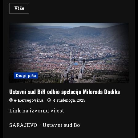
Read
Više
more
about
SVE
JE
ISTO,
SAMO
NJEGA
IMA: Što
građani
teže
žive,
to
vlast
raskošnije
slavi
Drugi pišu
Ustavni sud BiH odbio apelaciju Milorada Dodika
e-Hercegovina
4 studenoga, 2025
Link na izvornu vijest
SARAJEVO – Ustavni sud Bo