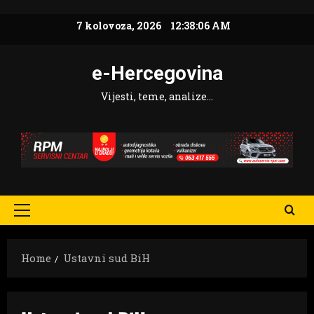
Skip
7 kolovoza, 2026
12:38:08 AM
to
content
e-Hercegovina
Vijesti, teme, analize…
Primary
Menu
Home
Ustavni sud BiH