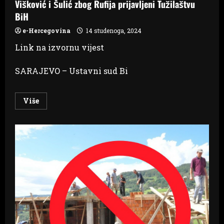
Višković i Šulić zbog Rufija prijavljeni Tužilaštvu
interkonekcija”
BiH
e-Hercegovina
14 studenoga, 2024
Link na izvornu vijest
SARAJEVO – Ustavni sud Bi
Read
Više
more
about
Višković
i
Šulić
zbog
Rufija
prijavljeni
Tužilaštvu
BiH