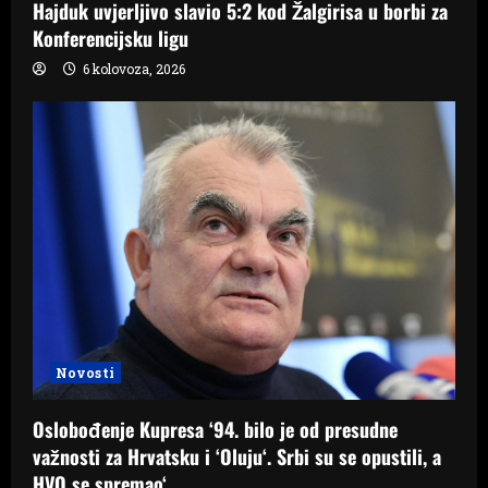
Hajduk uvjerljivo slavio 5:2 kod Žalgirisa u borbi za
Konferencijsku ligu
6 kolovoza, 2026
Novosti
Oslobođenje Kupresa ‘94. bilo je od presudne
važnosti za Hrvatsku i ‘Oluju‘. Srbi su se opustili, a
HVO se spremao‘