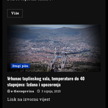
Read
Više
more
about
Pet
trikova
za
dom
koji
hladi:
Preživite
ljeto
bez
klime
Drugi pišu
Vrhunac toplinskog vala, temperature do 40
stupnjeva: Izdana i upozorenja
e-Hercegovina
3 srpnja, 2025
Link na izvornu vijest