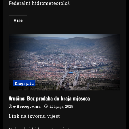
Federalni hidrometeorološ
Read
Više
more
about
Vrhunac
toplinskog
vala,
temperature
do
40
stupnjeva:
Izdana
i
upozorenja
Drugi pišu
Vrućine: Bez predaha do kraja mjeseca
e-Hercegovina
25 lipnja, 2025
Link na izvornu vijest