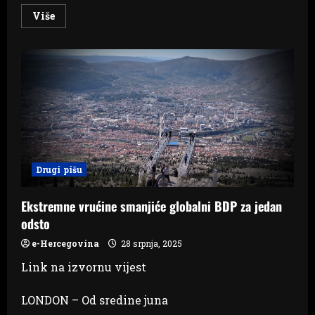
Read
Više
more
about
Toplinski
val
pred
vratima:
Evo
kada
stiže
novi
skok
temperatura
Drugi pišu
Ekstremne vrućine smanjiće globalni BDP za jedan
odsto
e-Hercegovina
28 srpnja, 2025
Link na izvornu vijest
LONDON – Od sredine juna