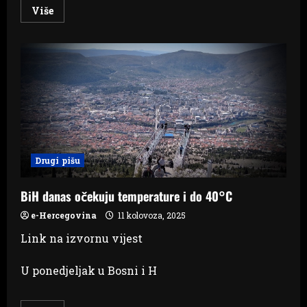
Read
Više
more
about
Rad
na
suncu
pod
strogim
nadzorom:
Obvezne
mjere
za
poslodavce
u
FBiH
Drugi pišu
BiH danas očekuju temperature i do 40°C
e-Hercegovina
11 kolovoza, 2025
Link na izvornu vijest
U ponedjeljak u Bosni i H