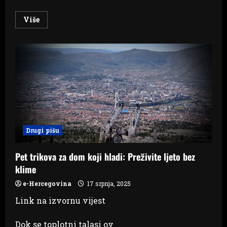
Read
Više
more
about
Ekstremne
vrućine
smanjiće
globalni
BDP
za
jedan
odsto
Drugi pišu
Pet trikova za dom koji hladi: Preživite ljeto bez
klime
e-Hercegovina
17 srpnja, 2025
Link na izvornu vijest
Dok se toplotni talasi ov