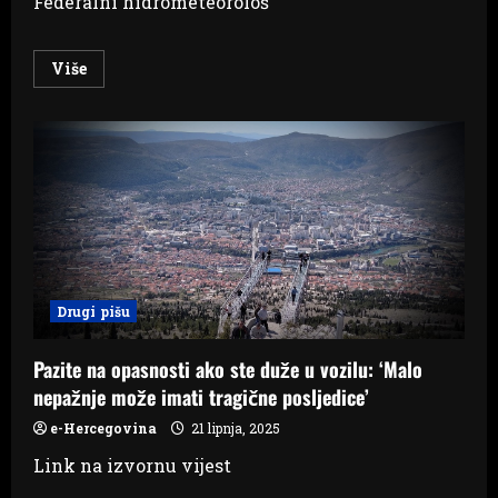
Federalni hidrometeorološ
Read
Više
more
about
Vrućine:
Bez
predaha
do
kraja
mjeseca
Drugi pišu
Pazite na opasnosti ako ste duže u vozilu: ‘Malo
nepažnje može imati tragične posljedice’
e-Hercegovina
21 lipnja, 2025
Link na izvornu vijest