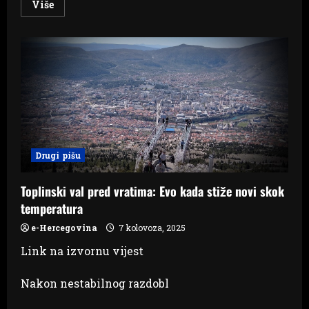
Read
Više
more
about
BiH
danas
očekuju
temperature
i
do
40°C
Drugi pišu
Toplinski val pred vratima: Evo kada stiže novi skok
temperatura
e-Hercegovina
7 kolovoza, 2025
Link na izvornu vijest
Nakon nestabilnog razdobl