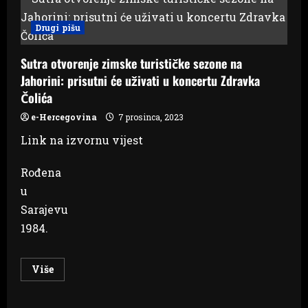
će
se
moći
Drugi pišu
pretpremijerno
pogledati
na
Sutra otvorenje zimske turističke sezone na
SFF-
u
Jahorini: prisutni će uživati u koncertu Zdravka
Čolića
e-Hercegovina
7 prosinca, 2023
Link na izvornu vijest
Rođena
u
Sarajevu
1984.
Read
Više
more
about
Sutra
otvorenje