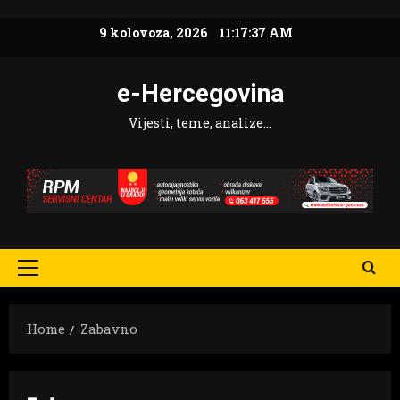
Skip
9 kolovoza, 2026
11:17:38 AM
to
content
e-Hercegovina
Vijesti, teme, analize…
Primary
Menu
Home
Zabavno