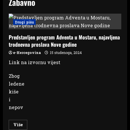
Zabavno
Drugi pišu
Predstavljen program Adventa u Mostaru, najavljena
trodnevna proslava Nove godine
e-Hercegovina
15 studenoga, 2024
Link na izvornu vijest
Zbog
ledene
kiše
i
nepov
Read
Više
more