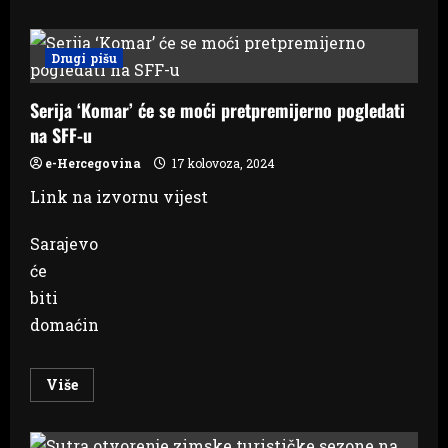
about
Predstavljen
program
Adventa
Drugi pišu
u
Mostaru,
najavljena
Serija ‘Komar’ će se moći pretpremijerno pogledati
trodnevna
proslava
na SFF-u
Nove
godine
e-Hercegovina
17 kolovoza, 2024
Link na izvornu vijest
Sarajevo
će
biti
domaćin
Read
Više
more
about
Serija
‘Komar’