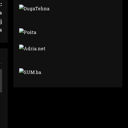
:
a
j
a