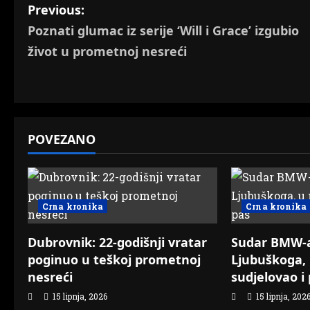
P
Previous:
Poznati glumac iz serije ‘Will i Grace’ izgubio
o
život u prometnoj nesreći
s
t
n
POVEZANO
a
v
Crna kronika
Crna kronika
i
g
Dubrovnik: 22-godišnji vratar
Sudar BMW-a
poginuo u teškoj prometnoj
Ljubuškoga, 
a
nesreći
sudjelovao i
t
15 lipnja, 2026
15 lipnja, 202