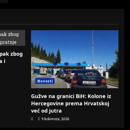
upak zbog
a i
Novosti
Gužve na granici BiH: Kolone iz
Hercegovine prema Hrvatskoj
već od jutra
9 kolovoza, 2026