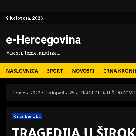
Skip
to
9 kolovoza, 2026
content
e-Hercegovina
Vijesti, teme, analize…
NASLOVNICA
SPORT
NOVOSTI
CRNA KRONI
Home
2022
listopad
25
TRAGEDIJA U ŠIROKOM B
Crna kronika
TRAGEDIJA U ŠIROK