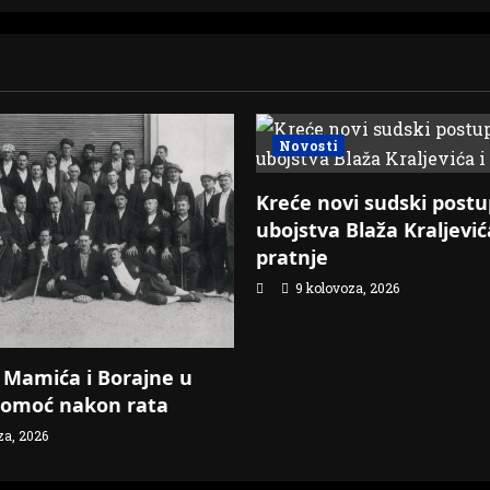
Novosti
Kreće novi sudski post
ubojstva Blaža Kraljević
pratnje
9 kolovoza, 2026
iz Mamića i Borajne u
pomoć nakon rata
za, 2026