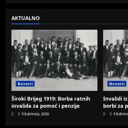
i
AKTUALNO
o
n
Novosti
Novosti
Široki Brijeg 1919: Borba ratnih
Invalidi 
invalida za pomoć i penzije
borbi za 
9 kolovoza, 2026
9 kolovo