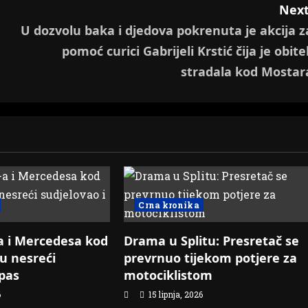
Next
U dozvolu baka i djedova pokrenuta je akcija z
pomoć curici Gabrijeli Krstić čija je obitel
stradala kod Mostar
Crna kronika
 i Mercedesa kod
Drama u Splitu: Presretač se
u nesreći
prevrnuo tijekom potjere za
 pas
motociklistom
6
15 lipnja, 2026