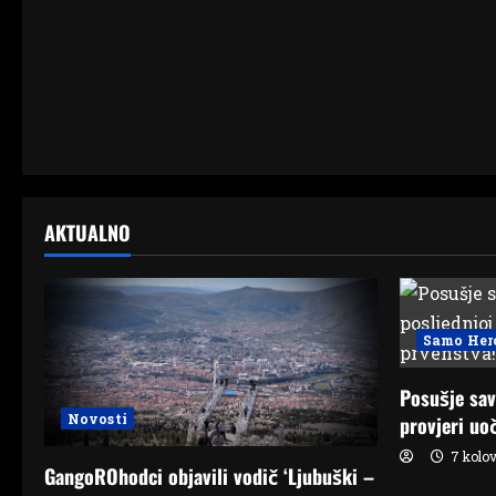
i
o
n
AKTUALNO
Samo Her
Posušje sav
Novosti
provjeri uo
7 kolov
GangoROhodci objavili vodič ‘Ljubuški –