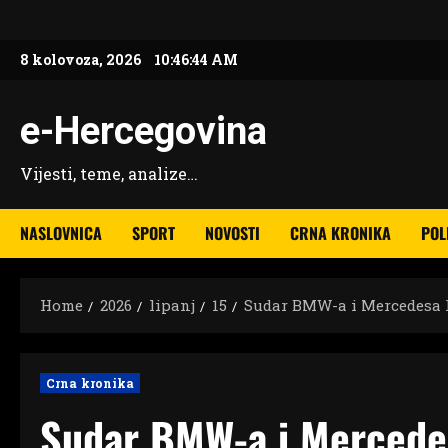
Skip
to
8 kolovoza, 2026
10:46:44 AM
content
e-Hercegovina
Vijesti, teme, analize…
NASLOVNICA
SPORT
NOVOSTI
CRNA KRONIKA
POL
Home
2026
lipanj
15
Sudar BMW-a i Mercedesa k
Crna kronika
Sudar BMW-a i Mercede