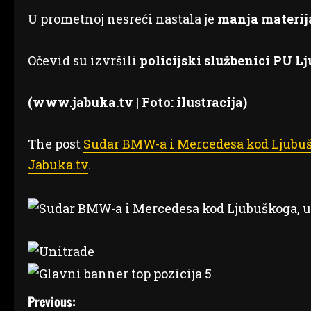
U prometnoj nesreći nastala je
manja materij
Očevid su izvršili
policijski službenici PU L
(www.jabuka.tv | Foto: ilustracija)
The post
Sudar BMW-a i Mercedesa kod Ljubušk
Jabuka.tv
.
P
Previous: