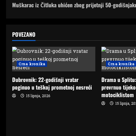
Muškarac iz Čitluka uhićen zbog prijetnji 50-godišnjak
o
s
t
POVEZANO
n
a
Crna kronika
Crna kronika
v
Dubrovnik: 22-godišnji vratar
Drama u Splitu:
i
poginuo u teškoj prometnoj nesreći
prevrnuo tijeko
motociklistom
g
15 lipnja, 2026
15 lipnja, 2
a
t