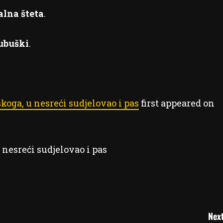
alna šteta
.
jubuški
.
oga, u nesreći sudjelovao i pas
first appeared on
Next