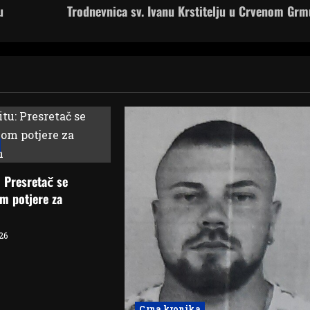
u
Trodnevnica sv. Ivanu Krstitelju u Crvenom Grm
 Presretač se
m potjere za
026
Crna kronika