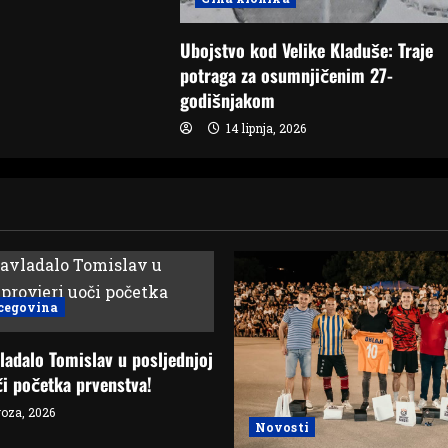
Ubojstvo kod Velike Kladuše: Traje
potraga za osumnjičenim 27-
godišnjakom
14 lipnja, 2026
cegovina
ladalo Tomislav u posljednjoj
či početka prvenstva!
oza, 2026
Novosti