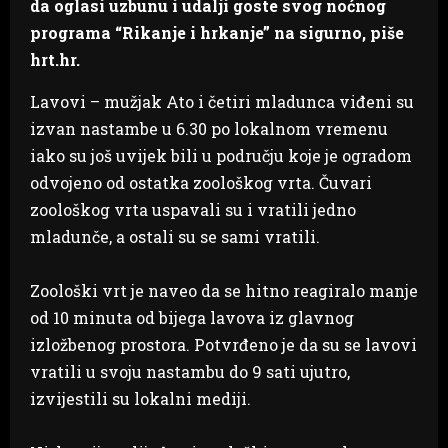
da oglasi uzbunu i udalji goste svog noćnog
programa “Rikanje i hrkanje” na sigurno, piše
hrt.hr.
Lavovi – mužjak Ato i četiri mladunca viđeni su
izvan nastambe u 6.30 po lokalnom vremenu
iako su još uvijek bili u području koje je ogradom
odvojeno od ostatka zoološkog vrta. Čuvari
zoološkog vrta uspavali su i vratili jedno
mladunče, a ostali su se sami vratili.
Zoološki vrt je naveo da se hitno reagiralo manje
od 10 minuta od bijega lavova iz glavnog
izložbenog prostora. Potvrđeno je da su se lavovi
vratili u svoju nastambu do 9 sati ujutro,
izvijestili su lokalni mediji.