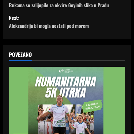
o
Rukama se zalijepile za okvire Goyinih slika u Pradu
s
Next:
Aleksandrija bi mogla nestati pod morem
t
n
a
POVEZANO
v
i
g
a
t
i