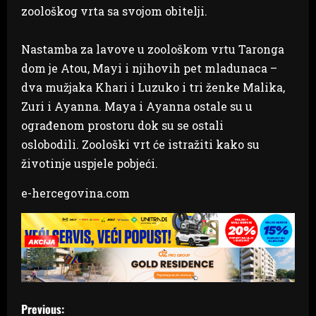
zoološkog vrta sa svojom obitelji.
Nastamba za lavove u zoološkom vrtu Taronga
dom je Atou, Mayi i njihovih pet mladunaca –
dva mužjaka Khari i Luzuko i tri ženke Malika,
Zuri i Ayanna. Maya i Ayanna ostale su u
ograđenom prostoru dok su se ostali
oslobodili. Zoološki vrt će istražiti kako su
životinje uspjele pobjeći.
e-hercegovina.com
P
Previous: