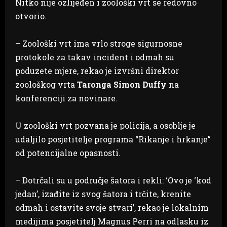
Nitko nije ozlijeđen i zoološki vrt se redovno
otvorio.
– Zoološki vrt ima vrlo stroge sigurnosne
protokole za takav incident i odmah su
poduzete mjere, rekao je izvršni direktor
zoološkog vrta
Taronga Simon Duffy
na
konferenciji za novinare.
U zoološki vrt pozvana je policija, a osoblje je
udaljilo posjetitelje programa “Rikanje i hrkanje”
od potencijalne opasnosti.
– Dotrčali su u područje šatora i rekli: ‘Ovo je ‘kod
jedan’, izađite iz svog šatora i trčite, krenite
odmah i ostavite svoje stvari’, rekao je lokalnim
medijima posjetitelj Magnus Perri na odlasku iz