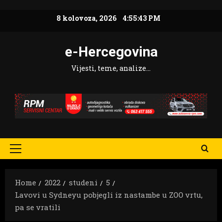
Skip
8 kolovoza, 2026
4:55:44 PM
to
content
e-Hercegovina
Vijesti, teme, analize…
Primary
Menu
Home
2022
studeni
5
Lavovi u Sydneyu pobjegli iz nastambe u ZOO vrtu,
pa se vratili