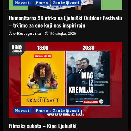
Novosti
Promo
Zanimljivosti
o
Humanitarna 5K utrka na Ljubuški Outdoor Festivalu
n
– trčimo za one koji nas inspiriraju
e-Hercegovina
20 ožujka, 2026
Novosti
Promo
Zanimljivosti
Filmska subota – Kino Ljubuški