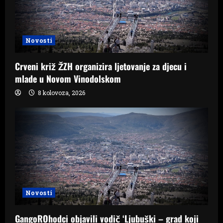
Novosti
Crveni križ ŽZH organizira ljetovanje za djecu i
mlade u Novom Vinodolskom
8 kolovoza, 2026
Novosti
GangoROhodci objavili vodič ‘Ljubuški – grad koji